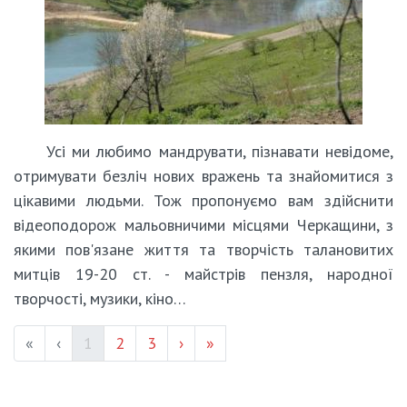
Усі ми любимо мандрувати, пізнавати невідоме,
отримувати безліч нових вражень та знайомитися з
цікавими людьми. Тож пропонуємо вам здійснити
відеоподорож мальовничими місцями Черкащини, з
якими пов'язане життя та творчість талановитих
митців 19-20 ст. - майстрів пензля, народної
творчості, музики, кіно…
(current)
Page #
Page #
«
‹
1
2
3
›
»