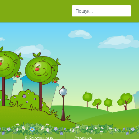
Пошук...
Бібліотечному
Сторінка