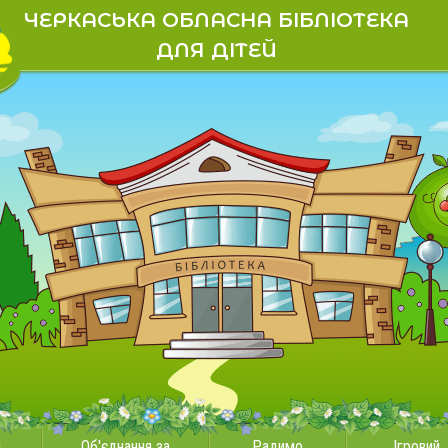
ЧЕРКАСЬКА ОБЛАСНА БІБЛІОТЕКА
ДЛЯ ДІТЕЙ
и
Об'єднання за
Радимо
Ігровий