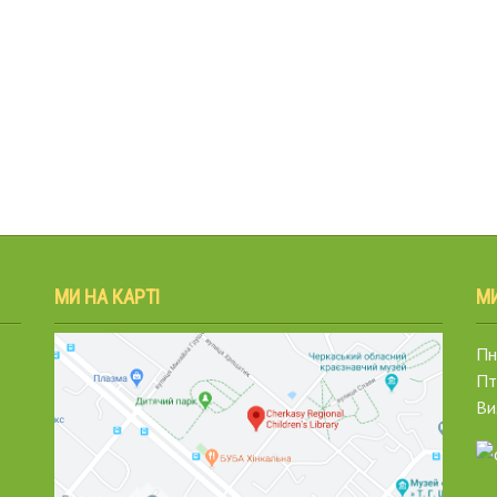
МИ НА КАРТІ
М
Пн.
Пт
Ви