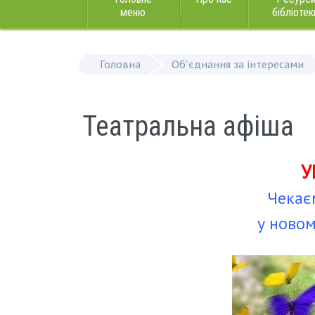
меню
бібліотек
Головна
Об'єднання за інтересами
Театральна афіша
У
Чекаєм
у новом