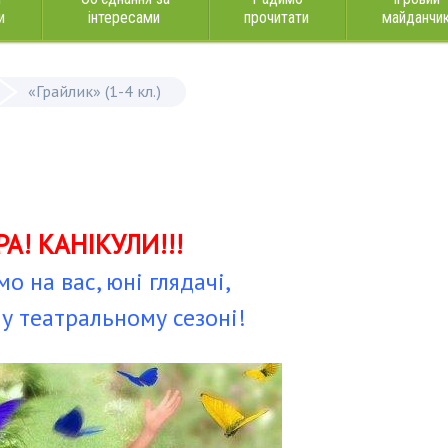
и
інтересами
прочитати
майданчи
«Грайлик» (1-4 кл.)
РА! КАНІКУЛИ!!!
о на вас, юні глядачі,
у театральному сезоні!