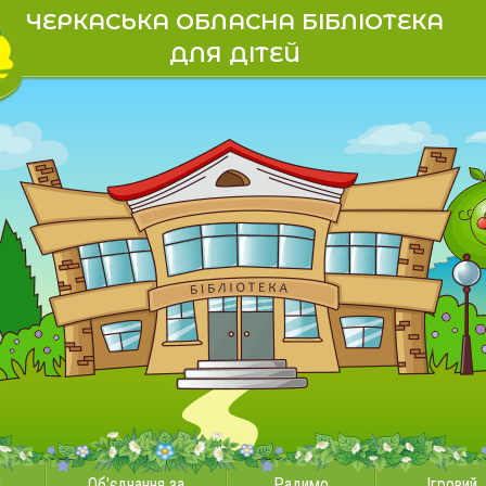
ЧЕРКАСЬКА ОБЛАСНА БІБЛІОТЕКА
ДЛЯ ДІТЕЙ
и
Об'єднання за
Радимо
Ігровий