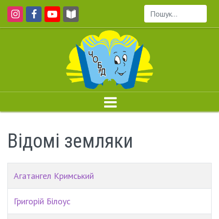
Пошук...
Відомі земляки
Агатангел Кримський
Григорій Білоус