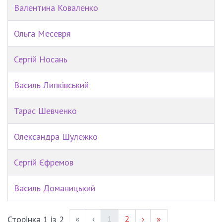
Валентина Коваленко
Ольга Месевря
Сергій Носань
Василь Липківський
Тарас Шевченко
Олександра Шулежко
Сергій Єфремов
Василь Доманицький
(current)
Page #
«
‹
1
2
›
»
Сторінка 1 із 2