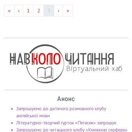
Page #
Page #
(current)
«
‹
1
2
3
›
»
Анонс
Запрошуємо до дитячого розмовного клубу
англійської мови
Літературно-творчий гурток «Пегасик» запрошує
Запрошуємо до читацького клубу «Книжкові серфери»