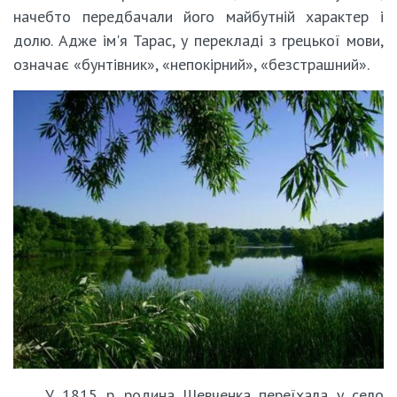
начебто передбачали його майбутній характер і
долю. Адже ім'я Тарас, у перекладі з грецької мови,
означає «бунтівник», «непокірний», «безстрашний».
У 1815 р. родина Шевченка переїхала у село