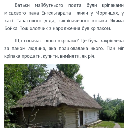
Батьки майбутнього поета були кріпаками
місцевого пана Енгельгардта і жили у Моринцях, у
хаті Тарасового діда, закріпаченого козака Якима
Бойка. Тож хлопчик з народження був кріпаком.
Що означає слово «кріпак»? Це була закріплена
за паном людина, яка працювалана нього. Пан міг
кріпака продати, купити, виміняти, як річ.