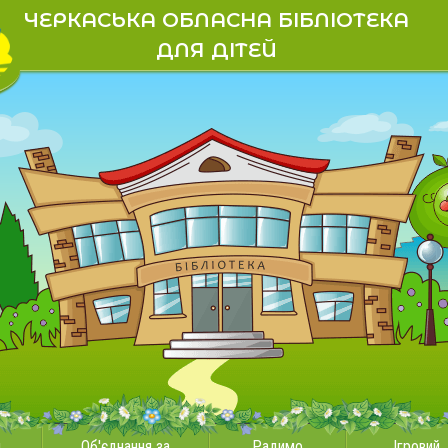
ЧЕРКАСЬКА ОБЛАСНА БІБЛІОТЕКА
ДЛЯ ДІТЕЙ
и
Об'єднання за
Радимо
Ігровий