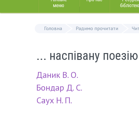
меню
бібліотек
Головна
Радимо прочитати
Чи
... наспівану поезію
Даник В. О.
Бондар Д. С.
Саух Н. П.