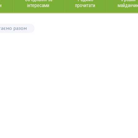
и
інтересами
прочитати
майданчи
таємо разом