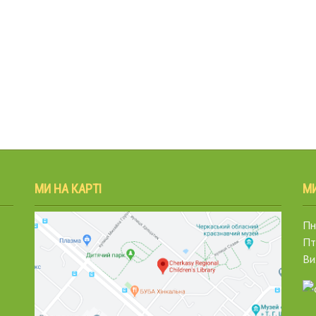
МИ НА КАРТІ
М
Пн.
Пт
Ви