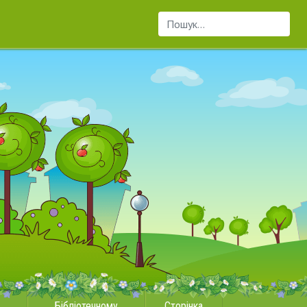
Пошук...
Бібліотечному
Сторінка