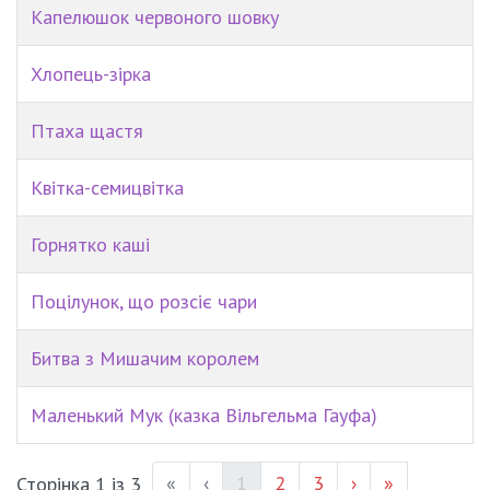
Капелюшок червоного шовку
Хлопець-зірка
Птаха щастя
Квітка-семицвітка
Горнятко каші
Поцілунок, що розсіє чари
Битва з Мишачим королем
Маленький Мук (казка Вільгельма Гауфа)
(current)
Page #
Page #
«
‹
1
2
3
›
»
Сторінка 1 із 3