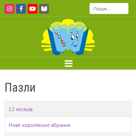
Пошук...
Пазли
12 місяців
Нове королівське вбрання