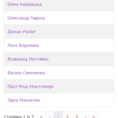
Емма Андієвська
Олександр Гаврош
Джоан Ролінґ
Леся Воронина
Всеволод Нестайко
Василь Симоненко
Люсі-Мод Монтгомері
Зірка Мензатюк
(current)
Page #
Page #
«
‹
1
2
3
›
»
Сторінка 1 із 5