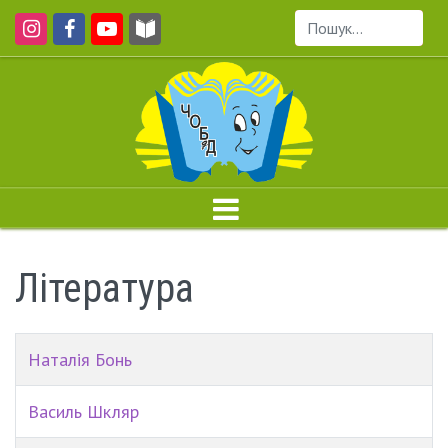
Пошук...
Література
Наталія Бонь
Василь Шкляр