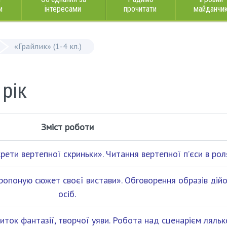
и
інтересами
прочитати
майданчи
«Грайлик» (1-4 кл.)
 рік
Зміст роботи
рети вертепної скриньки». Читання вертепної п’єси в рол
ропоную сюжет своєї вистави». Обговорення образів дій
осіб.
иток фантазії, творчої уяви. Робота над сценарієм ляльк