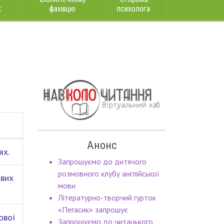
к
фахівцю
психолога
Анонс
ях.
Запрошуємо до дитячого
розмовного клубу англійської
ових
мови
Літературно-творчий гурток
«Пегасик» запрошує
ової
Запрошуємо до читацького