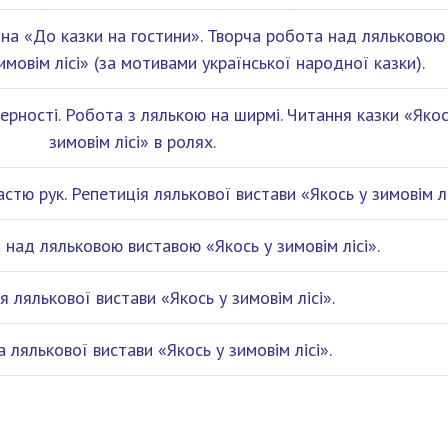
ина «До казки на гостини». Творча робота над ляльковою
имовім лісі» (за мотивами української народної казки).
ерності. Робота з лялькою на ширмі. Читання казки «Якос
зимовім лісі» в ролях.
астю рук. Репетиція лялькової вистави «Якось у зимовім лі
 над ляльковою виставою «Якось у зимовім лісі».
я лялькової вистави «Якось у зимовім лісі».
 лялькової вистави «Якось у зимовім лісі».