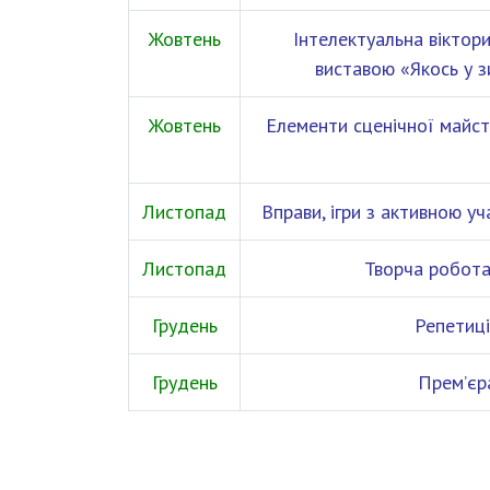
Жовтень
Інтелектуальна віктор
виставою «Якось у з
Жовтень
Елементи сценічної майст
Листопад
Вправи, ігри з активною уч
Листопад
Творча робота
Грудень
Репетиці
Грудень
Прем’єра