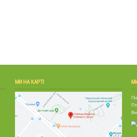
МИ НА КАРТІ
М
Пн.
Пт
Ви