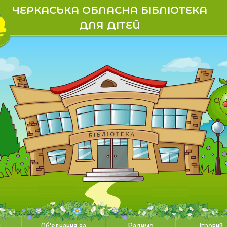
ЧЕРКАСЬКА ОБЛАСНА БІБЛІОТЕКА
ДЛЯ ДІТЕЙ
и
Об'єднання за
Радимо
Ігровий