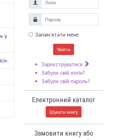
Логін
Пароль
Запам'ятати мене
ь у
Увійти
сі».
Зареєструватися
Забули свій логін?
Забули свій пароль?
Електронний каталог
Шукати книгу
Замовити книгу або