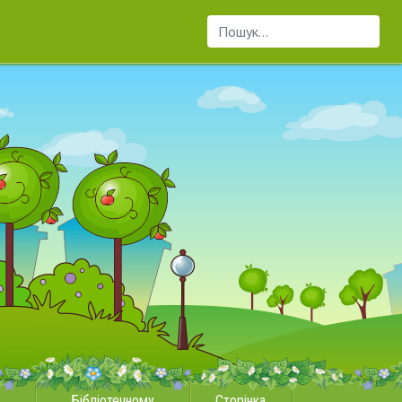
Пошук...
Бібліотечному
Сторінка