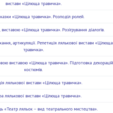
вистави «Цілюща травичка».
казки «Цілюща травичка». Розподіл ролей.
 виставою «Цілюща травичка». Розігрування діалогів.
хання, артикуляції. Репетиція лялькової вистави «Цілюща
травичка».
вою виставою «Цілюща травичка». Підготовка декорацій
костюмів.
ія лялькової вистави «Цілюща травичка».
ра лялькової вистави «Цілюща травичка».
дь «Театр ляльок – вид театрального мистецтва».