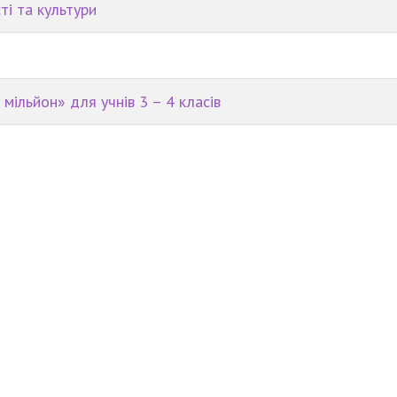
ті та культури
ільйон» для учнів 3 – 4 класів