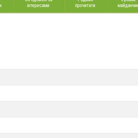
и
інтересами
прочитати
майданчи
»