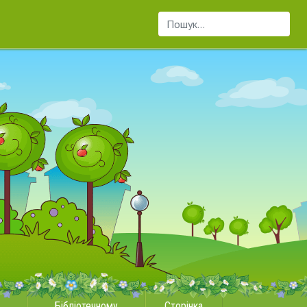
Пошук...
Бібліотечному
Сторінка