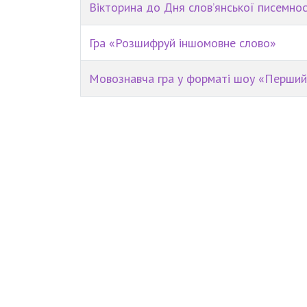
Вікторина до Дня слов’янської писемнос
Гра «Розшифруй іншомовне слово»
Мовознавча гра у форматі шоу «Перший м