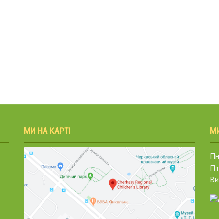
МИ НА КАРТІ
М
Пн.
Пт
Ви