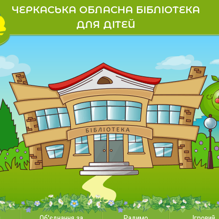
ЧЕРКАСЬКА ОБЛАСНА БІБЛІОТЕКА
ДЛЯ ДІТЕЙ
и
Об'єднання за
Радимо
Ігровий