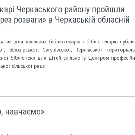
текарі Черкаського району пройшли
рез розваги» в Черкаській обласній
ги» для шкільних бібліотекарів і бібліотекарів публі
ої, Білозірської, Сагунівської, Тернівської територіал
ної бібліотеки для дітей спільно із Центром професій
ької сільської ради.
о, навчаємо»