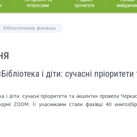
и
інтересами
прочитати
майданчи
Бібліотечному фахівцю
ня
Бібліотека і діти: сучасні пріоритети 
а і діти: сучасні пріоритети та акценти» провела Черка
ормі ZOOM. Її учасниками стали фахівці 40 книгозбір