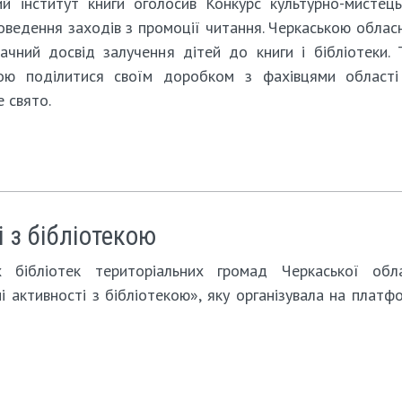
ий інститут книги оголосив Конкурс культурно-мистець
проведення заходів з промоції читання. Черкаською обла
ачний досвід залучення дітей до книги і бібліотеки. 
дою поділитися своїм доробком з фахівцями області
 свято.
і з бібліотекою
 бібліотек територіальних громад Черкаської обла
і активності з бібліотекою», яку організувала на платф