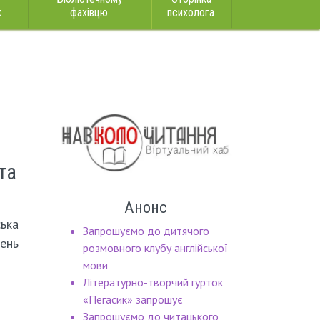
к
фахівцю
психолога
та
Анонс
ська
Запрошуємо до дитячого
ень
розмовного клубу англійської
мови
Літературно-творчий гурток
«Пегасик» запрошує
Запрошуємо до читацького