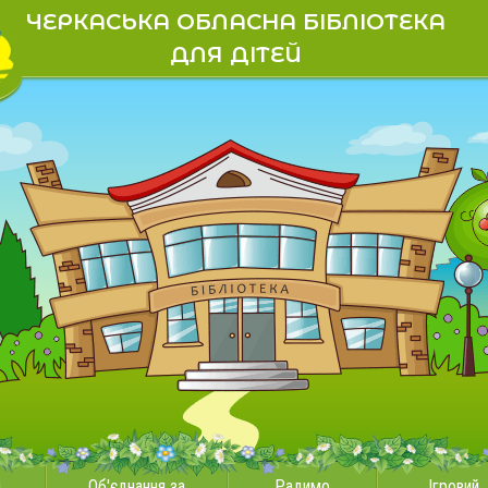
ЧЕРКАСЬКА ОБЛАСНА БІБЛІОТЕКА
ДЛЯ ДІТЕЙ
и
Об'єднання за
Радимо
Ігровий