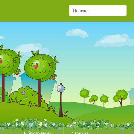
Пошук...
Бібліотечному
Сторінка