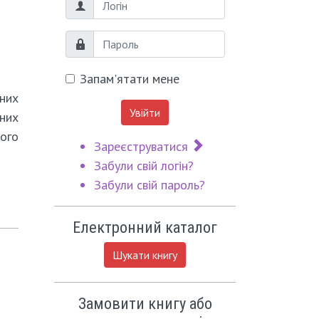
Логін
Пароль
Запам'ятати мене
чних
Увійти
ьних
ного
Зареєструватися
Забули свій логін?
Забули свій пароль?
Електронний каталог
Шукати книгу
Замовити книгу або