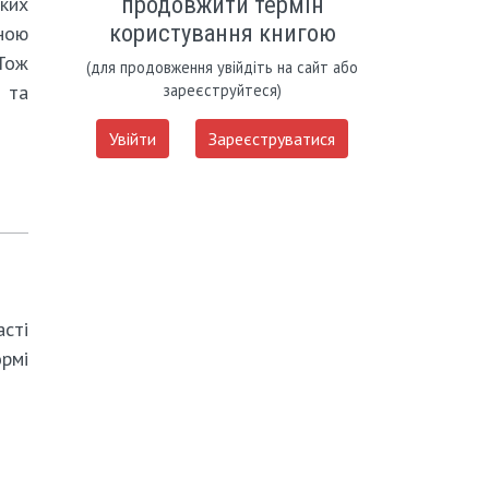
продовжити термін
ких
користування книгою
сною
Тож
(для продовження увійдіть на сайт або
зареєструйтеся)
 та
Увійти
Зареєструватися
сті
ормі