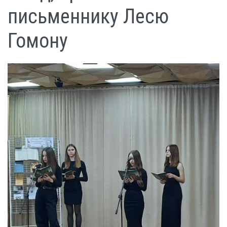
письменнику Лесю
Гомону