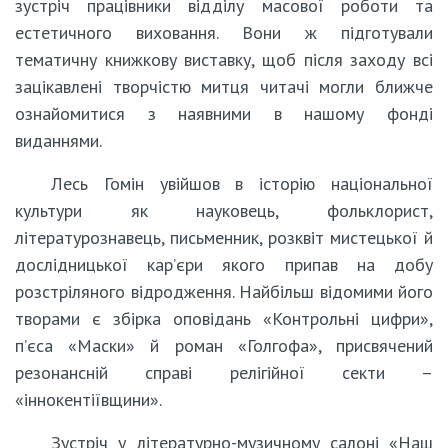
зустріч працівники відділу масової роботи та
естетичного виховання. Вони ж підготували
тематичну книжкову виставку, щоб після заходу всі
зацікавлені творчістю митця читачі могли ближче
ознайомитися з наявними в нашому фонді
виданнями.
Лесь Гомін увійшов в історію національної
культури як науковець, фольклорист,
літературознавець, письменник, розквіт мистецької й
дослідницької кар’єри якого припав на добу
розстріляного відродження. Найбільш відомими його
творами є збірка оповідань «Контрольні цифри»,
п’єса «Маски» й роман «Голгофа», присвячений
резонансній справі релігійної секти –
«іннокентіївщини».
Зустріч у літературно-музичному салоні «Наш