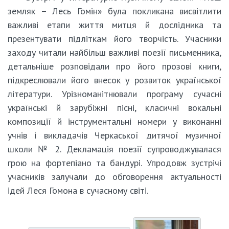
земляк – Лесь Гомін» була покликана висвітлити
важливі етапи життя митця й дослідника та
презентувати підліткам його творчість. Учасники
заходу читали найбільш важливі поезії письменника,
детальніше розповідали про його прозові книги,
підкреслювали його внесок у розвиток української
літератури. Урізноманітнювали програму сучасні
українські й зарубіжні пісні, класичні вокальні
композиції й інструментальні номери у виконанні
учнів і викладачів Черкаської дитячої музичної
школи № 2. Декламація поезії супроводжувалася
грою на фортепіано та бандурі. Упродовж зустрічі
учасників залучали до обговорення актуальності
ідей Леся Гомона в сучасному світі.