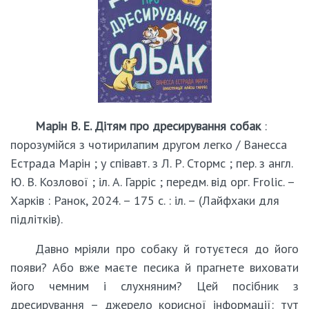
Марін В. Е. Дітям про дресирування собак
:
порозумійся з чотирилапим другом легко / Ванесса
Естрада Марін ; у співавт. з Л. Р. Стормс ; пер. з англ.
Ю. В. Козлової ; іл. А. Гарріс ; передм. від орг. Frolic. –
Харків : Ранок, 2024. – 175 с. : іл. – (Лайфхаки для
підлітків).
Давно мріяли про собаку й готуєтеся до його
появи? Або вже маєте песика й прагнете виховати
його чемним і слухняним? Цей посібник з
дресирування – джерело корисної інформації: тут