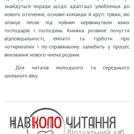
знайдуться поради щодо адаптації улюбленця до
нового оточення, основні команди й круті трюки, які
опанує песик під чуйним керівництвом юних
господарів і господинь. Книжка розвине почуття
відповідальності, емпатії та турботи про
чотирилапих і по-справжньому залюбить у процес
виховання нового члена родини.
Для читачів молодшого та середнього
шкільного віку.