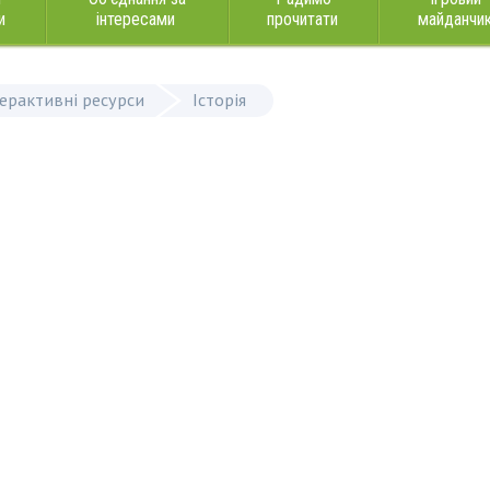
и
інтересами
прочитати
майданчи
терактивні ресурси
Історія