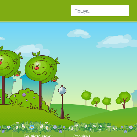
Пошук...
Бібліотечному
Сторінка