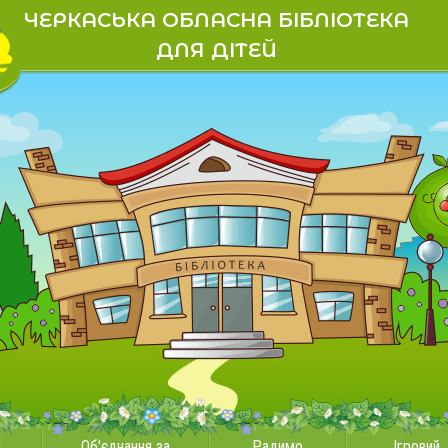
ЧЕРКАСЬКА ОБЛАСНА БІБЛІОТЕКА
ДЛЯ ДІТЕЙ
и
Об'єднання за
Радимо
Ігровий