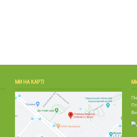
МИ НА КАРТІ
М
Пн.
Пт
Ви