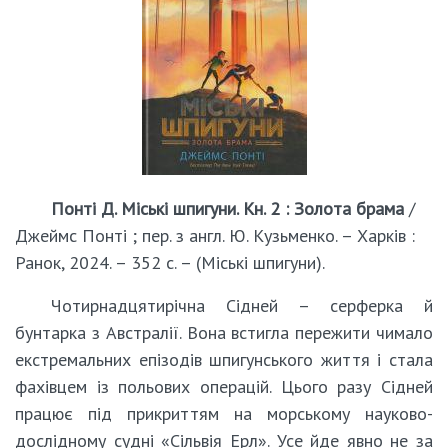
Понті Д. Міські шпигуни. Кн. 2 : Золота брама
/
Джеймс Понті ; пер. з англ. Ю. Кузьменко. – Харків :
Ранок, 2024. – 352 с. – (Міські шпигуни).
Чотирнадцятирічна Сідней – серферка й
бунтарка з Австралії. Вона встигла пережити чимало
екстремальних епізодів шпигунського життя і стала
фахівцем із польових операцій. Цього разу Сідней
працює під прикриттям на морському науково-
дослідному судні «Сільвія Ерл». Усе йде явно не за