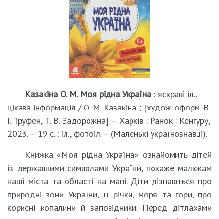
Казакіна О. М. Моя рідна Україна
: яскраві іл.,
цікава інформація / О. М. Казакіна ; [худож. оформ. В.
І. Труфен, Т. В. Задорожна]. – Харків : Ранок : Кенгуру,
2023. – 19 с. : іл., фотоіл. – (Маленькі українознавці).
Книжка «Моя рідна Україна» ознайомить дітей
із державними символами України, покаже малюкам
наші міста та області на мапі. Діти дізнаються про
природні зони України, її річки, моря та гори, про
корисні копалини й заповідники. Перед дітлахами