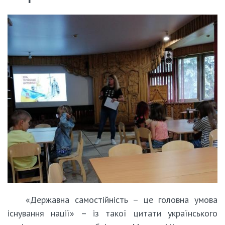
«Державна самостійність – це головна умова
існування нації» – із такої цитати українського