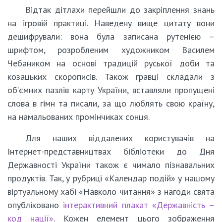
Відтак дітлахи перейшли до закріплення знань
на ігровій практиці. Наведену вище цитату вони
дешифрували: вона була записана рутенією –
шрифтом, розробленим художником Василем
Чебаником на основі традицій руської доби та
козацьких скорописів. Також гравці складали з
об’ємних пазлів карту України, вставляли пропущені
слова в гімн та писали, за що люблять свою країну,
на намальованих промінчиках сонця.
Для наших віддалених користувачів на
Інтернет-представництвах бібліотеки до Дня
Державності України також є чимало пізнавальних
продуктів. Так, у рубриці «Календар подій» у нашому
віртуальному хабі «Навколо читання» з нагоди свята
опубліковано
інтерактивний плакат «Державність –
код нації»
. Кожен елемент цього зображення