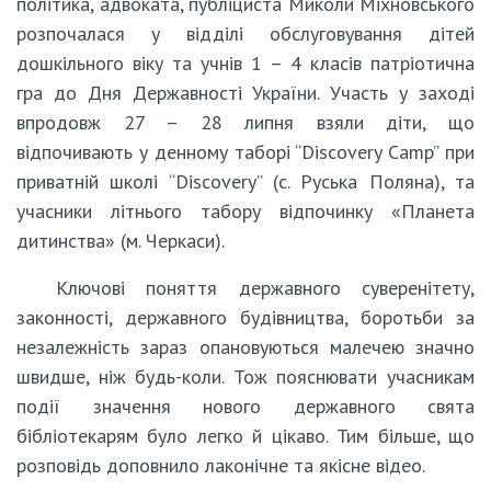
політика, адвоката, публіциста Миколи Міхновського
розпочалася у відділі обслуговування дітей
дошкільного віку та учнів 1 – 4 класів патріотична
гра до Дня Державності України. Участь у заході
впродовж 27 – 28 липня взяли діти, що
відпочивають у денному таборі “Discovery Camp” при
приватній школі “Discovery” (c. Руська Поляна), та
учасники літнього табору відпочинку «Планета
дитинства» (м. Черкаси).
Ключові поняття державного суверенітету,
законності, державного будівництва, боротьби за
незалежність зараз опановуються малечею значно
швидше, ніж будь-коли. Тож пояснювати учасникам
події значення нового державного свята
бібліотекарям було легко й цікаво. Тим більше, що
розповідь доповнило лаконічне та якісне відео.