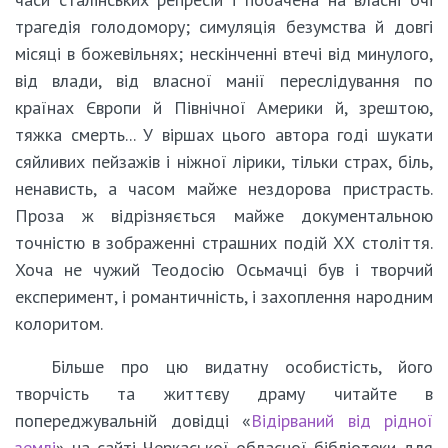
трагедія голодомору; симуляція безумства й довгі
місяці в божевільнях; нескінченні втечі від минулого,
від влади, від власної манії переслідування по
країнах Європи й Північної Америки й, зрештою,
тяжка смерть... У віршах цього автора годі шукати
сяйливих пейзажів і ніжної лірики, тільки страх, біль,
ненависть, а часом майже нездорова пристрасть.
Проза ж відрізняється майже документальною
точністю в зображенні страшних подій ХХ століття.
Хоча не чужий Теодосію Осьмачці був і творчий
експеримент, і романтичність, і захоплення народним
колоритом.
Більше про цю видатну особистість, його
творчість та життєву драму читайте в
попереджувальній довідці «
Відірваний від рідної
землі
» на сайті Черкаської обласної бібліотеки для