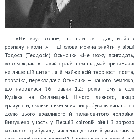
«Не вчує сонце, що нам світ дає, мойого
розпачу ніколи!..» – ці слова можна знайти у вірші
Тодося (Теодосія) Осьмачки «Не можу пригадать,
кого я ждав...». Такий гіркий щем і відчай притаманні
не лише цій цитаті, а й майже всій творчості поета,
прозаїка, перекладача Осьмачки – нашого земляка,
що народився 16 травня 125 років тому в селі
Куцівка на Смілянщині. Нічого дивного, якщо
врахувати, скільки пекельних випробувань випало на
долю цього вразливого й талановитого чоловіка.
Вимушена участь у Першій світовій війні й загроза
воєнного трибуналу; численні допити й ув’язнення в
часи сталінських репресій і побачена на власні очі