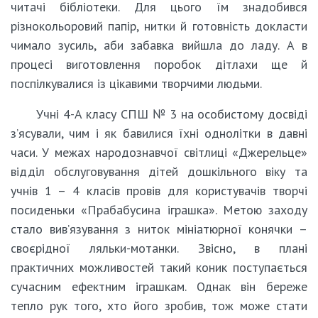
читачі бібліотеки. Для цього їм знадобився
різнокольоровий папір, нитки й готовність докласти
чимало зусиль, аби забавка вийшла до ладу. А в
процесі виготовлення поробок дітлахи ще й
поспілкувалися із цікавими творчими людьми.
Учні 4-А класу СПШ № 3 на особистому досвіді
з’ясували, чим і як бавилися їхні однолітки в давні
часи. У межах народознавчої світлиці «Джерельце»
відділ обслуговування дітей дошкільного віку та
учнів 1 – 4 класів провів для користувачів творчі
посиденьки «Прабабусина іграшка». Метою заходу
стало вив’язування з ниток мініатюрної конячки –
своєрідної ляльки-мотанки. Звісно, в плані
практичних можливостей такий коник поступається
сучасним ефектним іграшкам. Однак він береже
тепло рук того, хто його зробив, тож може стати