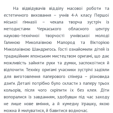
На відвідувачів відділу масової роботи та
естетичного виховання – учнів 4-А класу Першої
міської гімназії – чекала творча зустріч із
методистами Черкаського обласного центру
науково-технічної творчості учнівської молоді
Галиною Миколаївною Малород та Вікторією
Миколаївною Шандригось. Гості ознайомили дітей із
традиційним японським мистецтвом оригамі, що дає
можливість зайняти руки та думки, заспокоїтися й
відпочити. Техніку оригамі учасники зустрічі задіяли
для виготовлення паперового спінера – різновида
дзиґи. Деталі потрібно було скласти з паперу трьох
кольорів, після чого скріпити їх без клея. Діти
вопоралися із завданням, здобувши під час заходу
не лише нове вміння, а й кумедну іграшку, якою
можна й милуватися, й бавитися водночас.