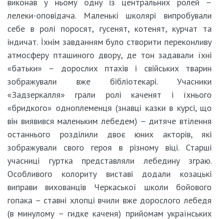
виконав у ньому одну із центральних ролей –
лелеки-оповідача. Маленькі школярі випробували
себе в ролі поросят, гусенят, котенят, курчат та
індичат. Їхнім завданням було створити переконливу
атмосферу пташиного двору, де тон задавали їхні
«батьки» – дорослих птахів і свійських тварин
зображували вже бібліотекарі. Учасники
«Задзеркалля» грали ролі каченят і їхнього
«бридкого» одноплеменця (знавці казки в курсі, що
він виявився маленьким лебедем) – дитяче втілення
останнього розділили двоє юних акторів, які
зображували свого героя в різному віці. Старші
учасниці гуртка представляли лебедину зграю.
Особливого колориту виставі додали козацькі
виправи вихованців Черкаської школи бойового
гопака – ставні хлопці вчили вже дорослого лебедя
(в минулому – гидке каченя) прийомам українських