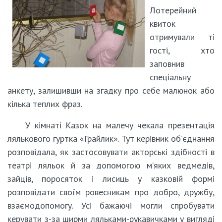
Лотерейний
квиток
отримували ті
гості, хто
заповнив
спеціальну
анкету, залишивши на згадку про себе малюнок або
кілька теплих фраз.
У кімнаті Казок на малечу чекала презентація
лялькового гуртка «Грайлик». Тут керівник об’єднання
розповідала, як застосовувати акторські здібності в
театрі ляльок й за допомогою м’яких ведмедів,
зайців, поросяток і лисиць у казковій формі
розповідати своїм ровесникам про добро, дружбу,
взаємодопомогу. Усі бажаючі могли спробувати
керувати з-за ширми ляльками-рукавичками у вигляді