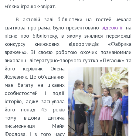
м’яких іграшок-звірят.
В актовій залі бібліотеки на гостей чекала
святкова програма. Було презентовано
відеокліп
на
пісню про бібліотеку, в якому знялися переможці
конкурсу книжкових відеооглядів «Фабрика
вражень». Зі своєю роботою охочих познайомили
вихованці літературно-творчого гуртка «Пегасик» та
його керівник
Олена
Желєзняк. Це об’єднання
має багату на цікавих
особистостей і події
історію, адже заснувала
його понад 45 років
тому відома дитяча
письменниця Майя
Фролова. І з того часу