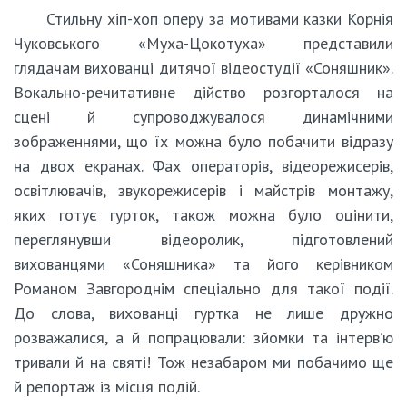
Стильну хіп-хоп оперу за мотивами казки Корнія
Чуковського «Муха-Цокотуха» представили
глядачам вихованці дитячої відеостудії «Соняшник».
Вокально-речитативне дійство розгорталося на
сцені й супроводжувалося динамічними
зображеннями, що їх можна було побачити відразу
на двох екранах. Фах операторів, відеорежисерів,
освітлювачів, звукорежисерів і майстрів монтажу,
яких готує гурток, також можна було оцінити,
переглянувши відеоролик, підготовлений
вихованцями «Соняшника» та його керівником
Романом Завгороднім спеціально для такої події.
До слова, вихованці гуртка не лише дружно
розважалися, а й попрацювали: зйомки та інтерв’ю
тривали й на святі! Тож незабаром ми побачимо ще
й репортаж із місця подій.