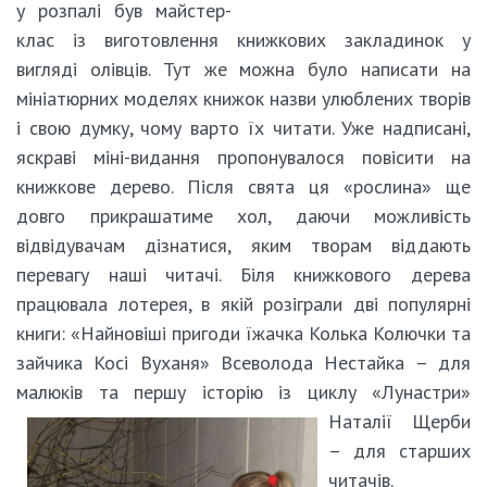
у розпалі був майстер-
клас із виготовлення книжкових закладинок у
вигляді олівців. Тут же можна було написати на
мініатюрних моделях книжок назви улюблених творів
і свою думку, чому варто їх читати. Уже надписані,
яскраві міні-видання пропонувалося повісити на
книжкове дерево. Після свята ця «рослина» ще
довго прикрашатиме хол, даючи можливість
відвідувачам дізнатися, яким творам віддають
перевагу наші читачі. Біля книжкового дерева
працювала лотерея, в якій розіграли дві популярні
книги: «Найновіші пригоди їжачка Колька Колючки та
зайчика Косі Вуханя» Всеволода Нестайка – для
малюків та першу історію із
циклу «Лунастри»
Наталії Щерби
– для старших
читачів.