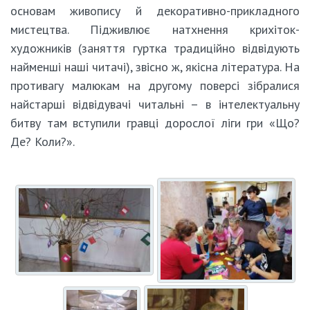
основам живопису й декоративно-прикладного
мистецтва. Підживлює натхнення крихіток-
художників (заняття гуртка традиційно відвідують
найменші наші читачі), звісно ж, якісна література. На
противагу малюкам на другому поверсі зібралися
найстарші відвідувачі читальні – в інтелектуальну
битву там вступили гравці дорослої ліги гри «Що?
Де? Коли?».