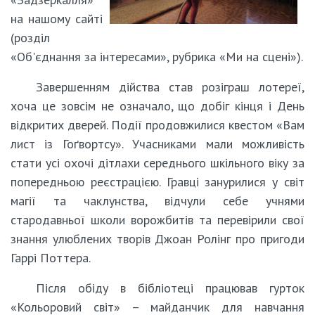
на нашому сайті
(розділ
«Об'єднання за інтересами», рубрика «Ми на сцені»).
Завершенням дійства став розіграш лотереї,
хоча це зовсім не означало, що добіг кінця і День
відкритих дверей. Події продовжилися квестом «Вам
лист із Гоґвортсу». Учасниками мали можливість
стати усі охочі дітлахи середнього шкільного віку за
попередньою реєстрацією. Гравці занурилися у світ
магії та чаклунства, відчули себе учнями
стародавньої школи ворожбитів та перевірили свої
знання улюблених творів Джоан Ролінг про пригоди
Гаррі Поттера.
Після обіду в бібліотеці працював гурток
«Кольоровий світ» – майданчик для навчання