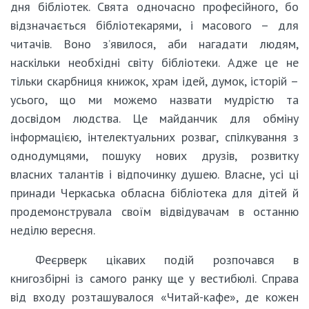
дня бібліотек. Свята одночасно професійного, бо
відзначається бібліотекарями, і масового – для
читачів. Воно з’явилося, аби нагадати людям,
наскільки необхідні світу бібліотеки. Адже це не
тільки скарбниця книжок, храм ідей, думок, історій –
усього, що ми можемо назвати мудрістю та
досвідом людства. Це майданчик для обміну
інформацією, інтелектуальних розваг, спілкування з
однодумцями, пошуку нових друзів, розвитку
власних талантів і відпочинку душею. Власне, усі ці
принади Черкаська обласна бібліотека для дітей й
продемонструвала своїм відвідувачам в останню
неділю вересня.
Феєрверк цікавих подій розпочався в
книгозбірні із самого ранку ще у вестибюлі. Справа
від входу розташувалося «Читай-кафе», де кожен