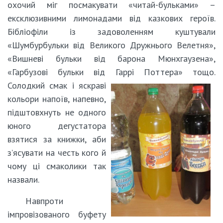
охочий міг посмакувати «читай-бульками» –
ексклюзивними лимонадами від казкових героїв.
Бібліофіли із задоволенням куштували
«Шумбурбульки від Великого Дружнього Велетня»,
«Вишневі бульки від барона Мюнхгаузена»,
«Гарбузові бульки від Гаррі Поттера»
тощо.
Солодкий смак і яскраві
кольори напоїв, напевно,
підштовхнуть не одного
юного дегустатора
взятися за книжки, аби
з’ясувати на честь кого й
чому ці смаколики так
назвали.
Навпроти
імпровізованого буфету