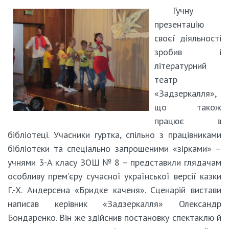
Гучну
презентацію
своєї діяльності
зробив і
літературний
театр
«Задзеркалля»,
що також
працює в
бібліотеці. Учасники гуртка, спільно з працівниками
бібліотеки та спеціально запрошеними «зірками» –
учнями 3-А класу ЗОШ № 8 – представили глядачам
особливу прем’єру сучасної української версії казки
Г.-Х. Андерсена «Бридке каченя». Сценарій вистави
написав керівник «Задзеркалля» Олександр
Бондаренко. Він же здійснив постановку спектаклю й