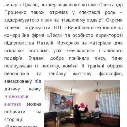
лицарів. Цікаво, що керівник юних козаків Олександр
Проценко також отримав у спектаклі роль –
задерикуватого півня на пташиному подвір’ї. Окремо
хочемо подякувати ПП «Виробничо-технологічна
комерційна фірма «Леся» та особисто директорові
підприємства Наталії Мочернюк за матеріали для
яскравих костюмів усіх «мешканців» пташиного
подвір'я. Глядачі добре прийняли п’єсу, гідно
поцінувавши її поетику, комічні й трагічні образи
персонажів та глибоку життєву філософію,
замасковану
під
дитячу казку.
Відеозапис
вистави
можна
побачити на
сторінці
«Задзеркалля»