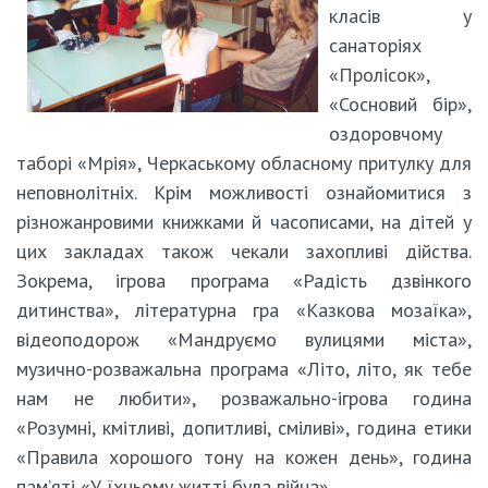
класів у
санаторіях
«Пролісок»,
«Сосновий бір»,
оздоровчому
таборі «Мрія», Черкаському обласному притулку для
неповнолітніх. Крім можливості ознайомитися з
різножанровими книжками й часописами, на дітей у
цих закладах також чекали захопливі дійства.
Зокрема, ігрова програма «Радість дзвінкого
дитинства», літературна гра «Казкова мозаїка»,
відеоподорож «Мандруємо вулицями міста»,
музично-розважальна програма «Літо, літо, як тебе
нам не любити», розважально-ігрова година
«Розумні, кмітливі, допитливі, сміливі», година етики
«Правила хорошого тону на кожен день», година
пам’яті «У їхньому житті була війна».