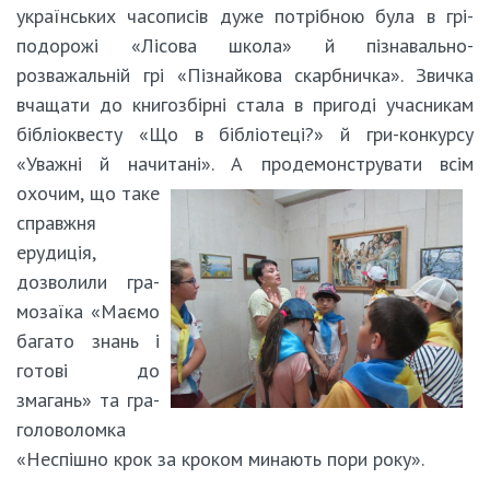
українських часописів дуже потрібною була в грі-
подорожі «Лісова школа» й пізнавально-
розважальній грі «Пізнайкова скарбничка». Звичка
вчащати до книгозбірні стала в пригоді учасникам
бібліоквесту «Що в бібліотеці?» й гри-конкурсу
«Уважні й начитані». А продемонструвати всім
охочим, що таке
справжня
ерудиція,
дозволили гра-
мозаїка «Маємо
багато знань і
готові до
змагань» та гра-
головоломка
«Неспішно крок за кроком минають пори року».