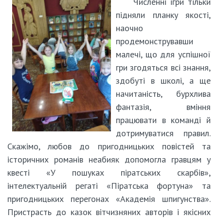
Численні ігри тільки
підняли планку якості,
наочно
продемонструвавши
малечі, що для успішної
гри згодяться всі знання,
здобуті в школі, а ще
начитаність, бурхлива
фантазія, вміння
працювати в команді й
дотримуватися правил.
Скажімо, любов до пригодницьких повістей та
історичних романів неабияк допомогла гравцям у
квесті «У пошуках піратських скарбів»,
інтелектуальній регаті «Піратська фортуна» та
пригодницьких перегонах «Академія шпигунства».
Пристрасть до казок вітчизняних авторів і якісних