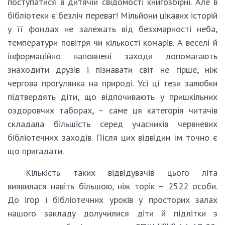
поступатися в дитячій свідомості книгозбірні. Але в
бібліотеки є безліч переваг! Мільйони цікавих історій
у її фондах не залежать від безхмарності неба,
температури повітря чи кількості комарів. А веселі й
інформаційно наповнені заходи допомагають
знаходити друзів і пізнавати світ не гірше, ніж
чергова прогулянка на природі. Усі ці тези залюбки
підтвердять діти, що відпочивають у пришкільних
оздоровчих таборах, – саме ця категорія читачів
складала більшість серед учасників червневих
бібліотечних заходів. Після цих відвідин їм точно є
що пригадати.
Кількість таких відвідувачів цього літа
виявилася навіть більшою, ніж торік – 2522 особи.
До ігор і бібліотечних уроків у просторих залах
нашого закладу долучилися діти й підлітки з