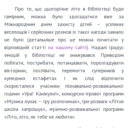
Про те, що цьогорічне літо в бібліотеці буде
гамірним, можна було здогадатися вже за
Міжнародним днем захисту дітей – усіляких
веселощів і серйозних розмов із такої нагоди замало
не було (детальніше про це можна почитати у
відповідній статті
на нашому сайті
). Надалі градус
емоцій у бібліотеці не знижувався. Приводом
побігати, пострибати, потанцювати, порозгадувати
вікторини, поспівати, перемогти суперників у
кумедних естафетах і як слід відпочити
скористалися учасники пізнавально-розважальної
години «Ура! Канікули!», конкурсно-ігрової програми
«Музика лунає – гру розпочинає», гри-розваги «Літня
школа запрошує», музично-розважальної програми
«Літо, літо, як тебе не любити».