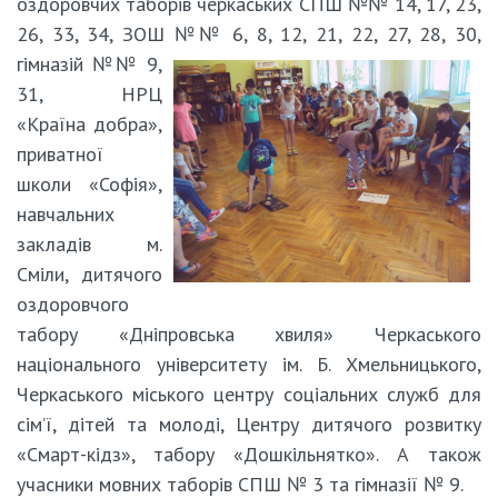
оздоровчих таборів черкаських СПШ №№ 14, 17, 23,
26, 33, 34, ЗОШ №№ 6, 8,
12, 21, 22, 27, 28, 30,
гімназій №№ 9,
31, НРЦ
«Країна добра»,
приватної
школи «Софія»,
навчальних
закладів м.
Сміли, дитячого
оздоровчого
табору «Дніпровська хвиля» Черкаського
національного університету ім. Б. Хмельницького,
Черкаського міського центру соціальних служб для
сім’ї, дітей та молоді, Центру дитячого розвитку
«Смарт-кідз», табору «Дошкільнятко». А також
учасники мовних таборів СПШ № 3 та гімназії № 9.