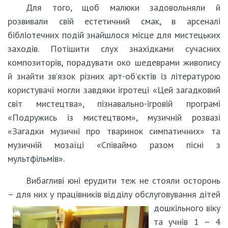
Для того, щоб малюки задовольняли й
розвивали свій естетичний смак, в арсеналі
бібліотечних подій знайшлося місце для мистецьких
заходів. Потішити слух знахідками сучасних
композиторів, порадувати око шедеврами живопису
й знайти зв’язок різних арт-об’єктів із літературою
користувачі могли завдяки ігротеці «Цей загадковий
світ мистецтва», пізнавально-ігровій програмі
«Подружись із мистецтвом», музичній розвазі
«Загадки музичні про тваринок симпатичних» та
музичній мозаїці «Співаймо разом пісні з
мультфільмів».
Вибагливі юні ерудити теж не стояли осторонь
– для них у працівників відділу обслуговування дітей
дошкільного
віку
та учнів 1 – 4