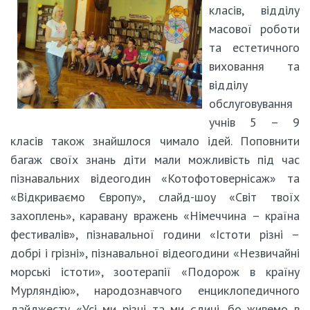
класів, відділу
масової роботи
та естетичного
виховання та
відділу
обслуговування
учнів 5 – 9
класів також знайшлося чимало ідей. Поповнити
багаж своїх знань діти мали можливість під час
пізнавальних відеогодин «Котофотовернісаж» та
«Відкриваємо Європу», слайд-шоу «Світ твоїх
захоплень», каравану вражень «Німеччина – країна
фестивалів», пізнавальної години «Істоти різні –
добрі і грізні», пізнавальної відеогодини «Незвичайні
морські істоти», зоотерапії «Подорож в країну
Мурляндію», народознавчого енциклопедичного
дайджесту «Усі ми різні та ми єдині, бо живемо в