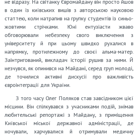
не відразу. На світанку Євромайдану він просто йшов
в один із київських вишів з авторською науковою
статтею, коли натрапив на групку студентів із синьо-
жовтими стрічками. Юні ентузіасти жваво
обговорювали небезпеку свого виключення з
університету й при цьому швидко рухалися в
напрямку, протилежному до своєї альма-матер.
Заінтригований, викладач історії рушив за ними. Й
незчувся, як опинився на Майдані, серед груп молоді,
де точилися активні дискусії про важливість
євроінтеграції для України.
З того часу Олег Поляков став завсідником цієї
місцини. Він спілкувався з учасниками подій, знімав
любительські репортажі з Майдану, з приміщення
Київської міської державної адміністрації, де
ночували, харчувалися й отримували медичну