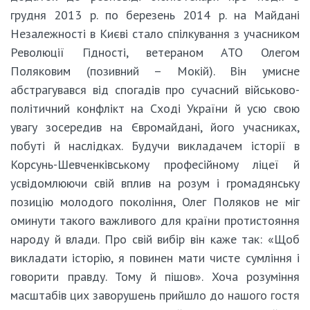
грудня 2013 р. по березень 2014 р. на Майдані
Незалежності в Києві стало спілкування з учасником
Революції Гідності, ветераном АТО Олегом
Поляковим (позивний – Мокій). Він умисне
абстрагувався від спогадів про сучасний військово-
політичний конфлікт на Сході України й усю свою
увагу зосередив на Євромайдані, його учасниках,
побуті й наслідках. Будучи викладачем історії в
Корсунь-Шевченківському професійному ліцеї й
усвідомлюючи свій вплив на розум і громадянську
позицію молодого покоління, Олег Поляков не міг
оминути такого важливого для країни протистояння
народу й влади. Про свій вибір він каже так: «Щоб
викладати історію, я повинен мати чисте сумління і
говорити правду. Тому й пішов». Хоча розуміння
масштабів цих заворушень прийшло до нашого гостя