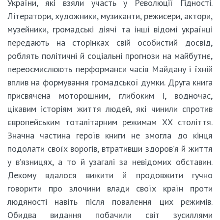
України, які взяли участь у Революції Гідності.
Літератори, художники, музиканти, режисери, актори,
музейники, громадські діячі та інші відомі українці
передають на сторінках свій особистий досвід,
роблять політичні й соціальні прогнози на майбутнє,
переосмислюють перформанси часів Майдану і їхній
вплив на формування громадської думки. Друга книга
присвячена моторошним, глибоким і, водночас,
цікавим історіям життя людей, які чинили спротив
європейським тоталітарним режимам ХХ століття.
Значна частина героїв книги не змогла до кінця
подолати своїх ворогів, втративши здоров’я й життя
у в’язницях, а то й узагалі за невідомих обставин.
Декому вдалося вижити й продовжити гучно
говорити про злочини влади своїх країн проти
людяності навіть після повалення цих режимів.
Обидва видання побачили світ зусиллями