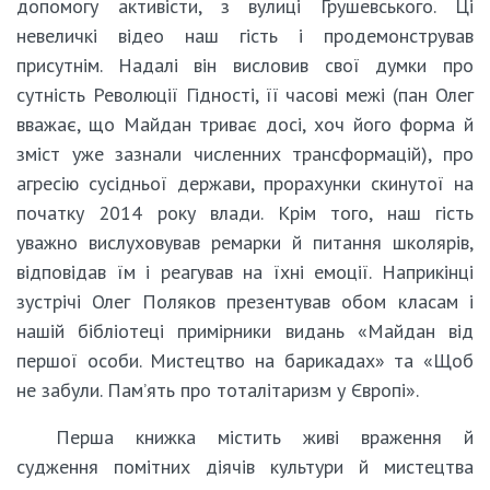
допомогу активісти, з вулиці Грушевського. Ці
невеличкі відео наш гість і продемонстрував
присутнім. Надалі він висловив свої думки про
сутність Революції Гідності, її часові межі (пан Олег
вважає, що Майдан триває досі, хоч його форма й
зміст уже зазнали численних трансформацій), про
агресію сусідньої держави, прорахунки скинутої на
початку 2014 року влади. Крім того, наш гість
уважно вислуховував ремарки й питання школярів,
відповідав їм і реагував на їхні емоції. Наприкінці
зустрічі Олег Поляков презентував обом класам і
нашій бібліотеці примірники видань «Майдан від
першої особи. Мистецтво на барикадах» та «Щоб
не забули. Пам’ять про тоталітаризм у Європі».
Перша книжка містить живі враження й
судження помітних діячів культури й мистецтва