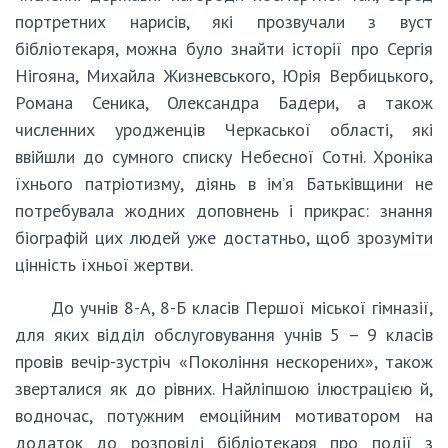
портретних нарисів, які прозвучали з вуст
бібліотекаря, можна було знайти історії про Сергія
Нігояна, Михайла Жизневського, Юрія Вербицького,
Романа Сеника, Олександра Бадери, а також
численних уродженців Черкаської області, які
ввійшли до сумного списку Небесної Сотні. Хроніка
їхнього патріотизму, діянь в ім’я Батьківщини не
потребувала жодних доповнень і прикрас: знання
біографій цих людей уже достатньо, щоб зрозуміти
цінність їхньої жертви.
До учнів 8-А, 8-Б класів Першої міської гімназії,
для яких відділ обслуговування учнів 5 – 9 класів
провів вечір-зустріч «Покоління нескорених», також
зверталися як до рівних. Найліпшою ілюстрацією й,
водночас, потужним емоційним мотиватором на
додаток до розповіді бібліотекаря про події з