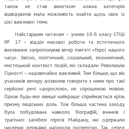
також не став винятком: кожна категорія
відвідувачів мала можливість знайти щось своє із
цієї важливої теми.
Найстаршим читачам – учням 10-Б класу СПШ
№ 17 – відділ масової роботи та естетичного
виховання запропонував вечір пам’яті «Герої нашого
часу». Звісно, політичний, соціальний, економічний,
мистецький контекст подій, які складали Революцію
Гідності – надзвичайно важливий. Тим більше, що вік
учасників вечору дозволяв говорити з ними про такі
серйозні речі «дорослою», не спрощеною мовою.
Однак будь-яке явище найкраще сприймається крізь
призму людських доль. Тож більша частина заходу
була побудована навколо біографій, вчинків і
трагічної загибелі героїв Майдану, які одержали
численні державні нагороди посмертно. Так, серед