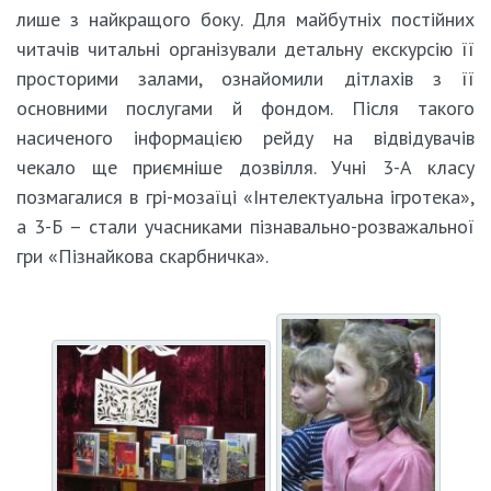
лише з найкращого боку. Для майбутніх постійних
читачів читальні організували детальну екскурсію її
просторими залами, ознайомили дітлахів з її
основними послугами й фондом. Після такого
насиченого інформацією рейду на відвідувачів
чекало ще приємніше дозвілля. Учні 3-А класу
позмагалися в грі-мозаїці «Інтелектуальна ігротека»,
а 3-Б – стали учасниками пізнавально-розважальної
гри «Пізнайкова скарбничка».