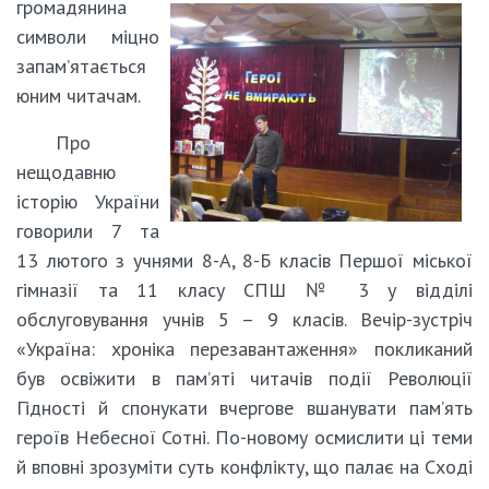
громадянина
символи міцно
запам’ятається
юним читачам.
Про
нещодавню
історію України
говорили 7 та
13 лютого з учнями 8-А, 8-Б класів Першої міської
гімназії та 11 класу СПШ № 3 у відділі
обслуговування учнів 5 – 9 класів. Вечір-зустріч
«Україна: хроніка перезавантаження» покликаний
був освіжити в пам’яті читачів події Революції
Гідності й спонукати вчергове вшанувати пам’ять
героїв Небесної Сотні. По-новому осмислити ці теми
й вповні зрозуміти суть конфлікту, що палає на Сході