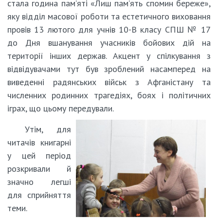
стала година пам’яті «Лиш пам’ять спомин береже»,
яку відділ масової роботи та естетичного виховання
провів 13 лютого для учнів 10-В класу СПШ № 17
до Дня вшанування учасників бойових дій на
території інших держав. Акцент у спілкування з
відвідувачами тут був зроблений насамперед на
виведенні радянських військ з Афганістану та
численних родинних трагедіях, боях і політичних
іграх, що цьому передували.
Утім, для
читачів книгарні
у цей період
розкривали й
значно легші
для сприйняття
теми.