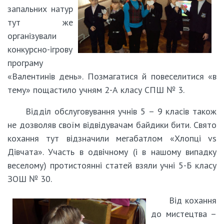
запальних натур
тут же
організували
конкурсно-ігрову
програму
«Валентинів день». Позмагатися й повеселитися «в
тему» пощастило учням 2-А класу СПШ № 3.
Відділ обслуговування учнів 5 – 9 класів також
не дозволяв своїм відвідувачам байдики бити. Свято
кохання тут відзначили мегабатлом «Хлопці vs
Дівчата». Участь в одвічному (і в нашому випадку
веселому) протистоянні статей взяли учні 5-Б класу
ЗОШ № 30.
Від кохання
до мистецтва –