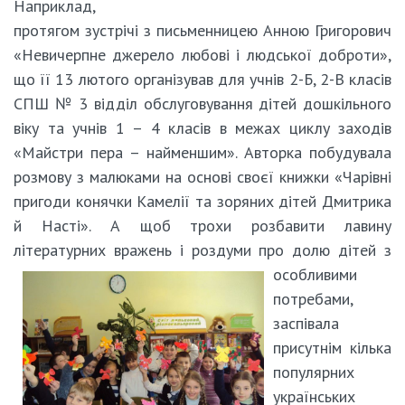
Наприклад,
протягом зустрічі з письменницею Анною Григорович
«Невичерпне джерело любові і людської доброти»,
що її 13 лютого організував для учнів 2-Б, 2-В класів
СПШ № 3 відділ обслуговування дітей дошкільного
віку та учнів 1 – 4 класів в межах циклу заходів
«Майстри пера – найменшим». Авторка побудувала
розмову з малюками на основі своєї книжки «Чарівні
пригоди конячки Камелії та зоряних дітей Дмитрика
й Насті». А щоб трохи розбавити лавину
літературних вражень і роздуми про долю
дітей з
особливими
потребами,
заспівала
присутнім кілька
популярних
українських