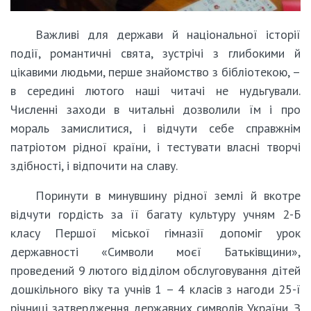
Важливі для держави й національної історії
події, романтичні свята, зустрічі з глибокими й
цікавими людьми, перше знайомство з бібліотекою, –
в середині лютого наші читачі не нудьгували.
Численні заходи в читальні дозволили їм і про
мораль замислитися, і відчути себе справжнім
патріотом рідної країни, і тестувати власні творчі
здібності, і відпочити на славу.
Поринути в минувшину рідної землі й вкотре
відчути гордість за її багату культуру учням 2-Б
класу Першої міської гімназії допоміг урок
державності «Символи моєї Батьківщини»,
проведений 9 лютого відділом обслуговування дітей
дошкільного віку та учнів 1 – 4 класів з нагоди 25-ї
річниці затвердження державних символів України. З