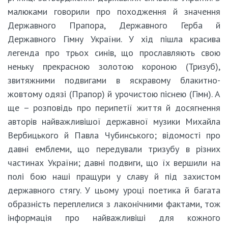
малюками говорили про походження й значення
Державного Прапора, Державного Герба й
Державного Гімну України. У хід пішла красива
легенда про трьох синів, що прославляють свою
неньку прекрасною золотою короною (Тризуб),
звитяжними подвигами в яскравому блакитно-
жовтому одязі (Прапор) й урочистою піснею (Гімн). А
ще – розповідь про перипетії життя й досягнення
авторів найважливішої державної музики Михайла
Вербицького й Павла Чубинського; відомості про
давні емблеми, що передували тризубу в різних
частинах України; давні подвиги, що їх вершили на
полі бою наші пращури у славу й під захистом
державного стягу. У цьому уроці поетика й багата
образність переплелися з лаконічними фактами, тож
інформація про найважливіші для кожного