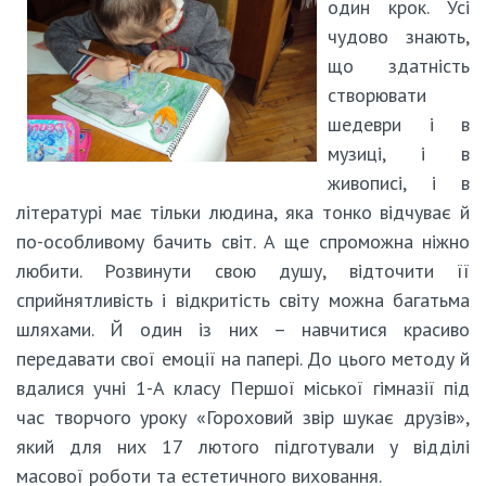
один крок. Усі
чудово знають,
що здатність
створювати
шедеври і в
музиці, і в
живописі, і в
літературі має тільки людина, яка тонко відчуває й
по-особливому бачить світ. А ще спроможна ніжно
любити. Розвинути свою душу, відточити її
сприйнятливість і відкритість світу можна багатьма
шляхами. Й один із них – навчитися красиво
передавати свої емоції на папері. До цього методу й
вдалися учні 1-А класу Першої міської гімназії під
час творчого уроку «Гороховий звір шукає друзів»,
який для них 17 лютого підготували у відділі
масової роботи та естетичного виховання.