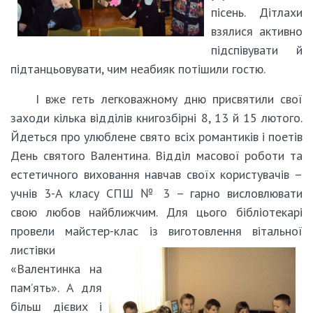
пісень. Дітлахи
взялися активно
підспівувати й
підтанцьовувати, чим неабияк потішили гостю.
І вже геть легковажному дню присвятили свої
заходи кілька відділів книгозбірні 8, 13 й 15 лютого.
Йдеться про улюблене свято всіх романтиків і поетів
День святого Валентина. Відділ масової роботи та
естетичного виховання навчав своїх користувачів –
учнів 3-А класу СПШ № 3 – гарно висловлювати
свою любов найближчим. Для цього бібліотекарі
провели майстер-клас із виготовлення вітальної
листівки
«Валентинка на
пам’ять». А для
більш дієвих і