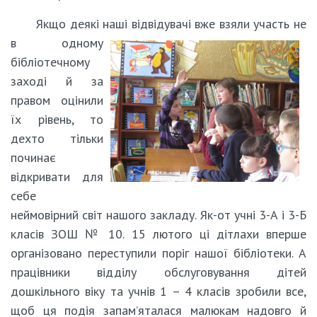
Якщо деякі наші відвідувачі вже взяли участь не
в одному
бібліотечному
заході й за
правом оцінили
їх рівень, то
дехто тільки
починає
відкривати для
себе
неймовірний світ нашого закладу. Як-от учні 3-А і 3-Б
класів ЗОШ № 10. 15 лютого ці дітлахи вперше
організовано переступили поріг нашої бібліотеки. А
працівники відділу обслуговування дітей
дошкільного віку та учнів 1 – 4 класів зробили все,
щоб ця подія запам’яталася малюкам надовго й