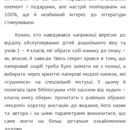
елемент і подарунки, але настрій поліпшували на
100%, ще й неабиякий інтерес до літератури
стимулювали.
Кожен, хто навідувався наприкінці вересня до
відділу обслуговування дітей дошкільного віку та
учнів 1 – 4 класів, міг обрати собі книжку до смаку –
як, власне, й завжди. Увесь секрет крився в тому, що
паперовий скарб треба було знімати не з полиці, а
вибирати через крихітні паперові моделі книжок, які
«сушилися» на спеціальній мотузці. У цьому й
полягала ідея бібліосушки «Не засохни від нудьги –
класну книгу обери»: прочитати з довільно обраної
«моделі» коротку анотацію до видання, його назви
та автора і за цими параметрами визначитися, що
саме взяти на більш детальне ознайомлення
додому.