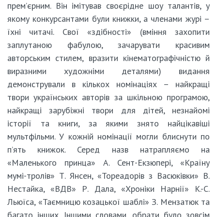
прем’єрним. Він імітував своєрідне шоу талантів, у
якому конкурсантами були книжки, а членами журі –
їхні читачі. Свої «здібності» (вміння захопити
заплутаною фабулою, зачарувати красивим
авторським стилем, вразити кінематографічністю й
виразними художніми деталями) видання
демонстрували в кількох номінаціях – найкращі
твори українських авторів за шкільною програмою,
найкращі зарубіжні твори для дітей, незнайомі
історії та книги, за якими знято найцікавіші
мультфільми. У кожній номінації могли блиснути по
п’ять книжок. Серед назв натрапляємо на
«Маленького принца» А. Сент-Екзюпері, «Країну
мумі-тролів» Т. Янсен, «Тореадорів з Васюківки» В.
Нестайка, «ВДВ» Р. Дала, «Хроніки Нарнії» К.-С.
Льюїса, «Таємницю козацької шаблі» З. Мензатюк та
багато інших. Іншими словами, обрати було зовсім