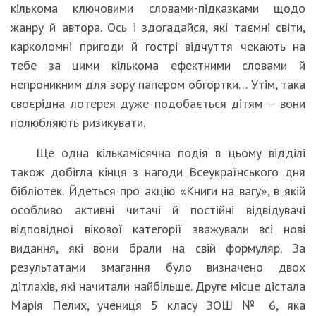
кількома ключовими словами-підказками щодо
жанру й автора. Ось і здогадайся, які таємні світи,
карколомні пригоди й гострі відчуття чекають на
тебе за цими кількома ефектними словами й
непроникним для зору папером обгортки… Утім, така
своєрідна лотерея дуже подобається дітям – вони
полюбляють ризикувати.
Ще одна кількамісячна подія в цьому відділі
також добігла кінця з нагоди Всеукраїнського дня
бібліотек. Йдеться про акцію «Книги на вагу», в якій
особливо активні читачі й постійні відвідувачі
відповідної вікової категорії зважували всі нові
видання, які вони брали на свій формуляр. За
результатами змагання було визначено двох
дітлахів, які начитали найбільше. Друге місце дістала
Марія Пелих, учениця 5 класу ЗОШ № 6, яка