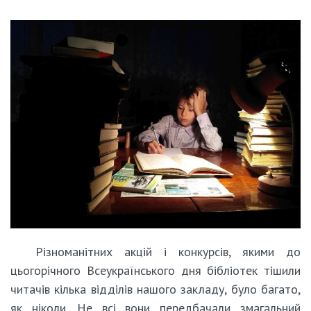
Різноманітних акцій і конкурсів, якими до
цьогорічного Всеукраїнського дня бібліотек тішили
читачів кілька відділів нашого закладу, було багато,
як ніколи. Не всі вони передбачали змагальний