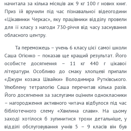
начитала за кілька місяців аж 9 кг 100 г нових книг.
Приз їй вручили під час пізнавальної відеогодини
«Цікавинки Черкас», яку працівники відділу провели
для її класу з нагоди 730-річчя від часу заснування
обласного центру.
Та переможець – учень 6 класу цієї самої школи
Саша Огієнко – показав ще кращий результат. Його
особисте досягнення – 11 кг 440 г цікавої
літератури. Особливо до смаку хлопцеві припали
«Джури козака Швайки» Володимира Рутківського.
Улюблену тетралогію Саша перечитав кілька разів.
Його досягнення за заслугами оцінили однокласники
– нагородження активного читача відбулося під час
бібліотечного слему «Хвилина слави». На цьому
заході хотілося б зупинитися трохи детальніше, у
відділі обслуговування учнів 5 – 9 класів він був