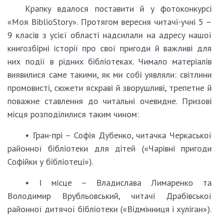
Крапку вдалося поставити й у фотоконкурсі
«Моя BiblioStory». Протягом вересня читачі-учні 5 –
9 класів з усієї області надсилали на адресу нашої
книгозбірні історії про свої пригоди й важливі для
них події в рідних бібліотеках. Чимало матеріалів
виявилися саме такими, як ми собі уявляли: світлини
промовисті, сюжети яскраві й зворушливі, трепетне й
поважне ставлення до читальні очевидне. Призові
місця розподілилися таким чином:
• Гран-прі – Софія Дубенко, читачка Черкаської
районної бібліотеки для дітей («Чарівні пригоди
Софійки у бібліотеці»).
• І місце – Владислава Лимаренко та
Володимир Врубльовський, читачі Драбівської
районної дитячої бібліотеки («Відмінниця і хуліган»).