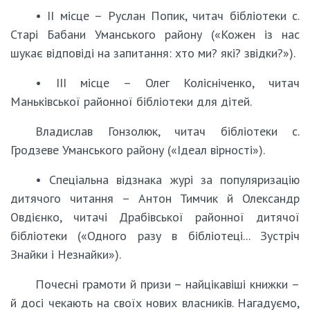
• ІІ місце – Руслан Попик, читач бібліотеки с.
Старі Бабани Уманського району («Кожен із нас
шукає відповіді на запитання: хто ми? які? звідки?»).
• ІІІ місце – Олег Колісніченко, читач
Маньківської районної бібліотеки для дітей.
Владислав Гонзолюк, читач бібліотеки с.
Гродзеве Уманського району («Ідеал вірності»).
• Спеціальна відзнака журі за популяризацію
дитячого читання – Антон Тимчик й Олександр
Овдієнко, читачі Драбівської районної дитячої
бібліотеки («Одного разу в бібліотеці... Зустріч
Знайки і Незнайки»).
Почесні грамоти й призи – найцікавіші книжки –
й досі чекають на своїх нових власників. Нагадуємо,