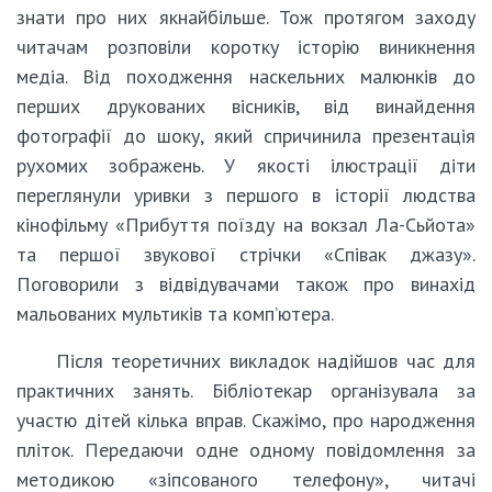
знати про них якнайбільше. Тож протягом заходу
читачам розповіли коротку історію виникнення
медіа. Від походження наскельних малюнків до
перших друкованих вісників, від винайдення
фотографії до шоку, який спричинила презентація
рухомих зображень. У якості ілюстрації діти
переглянули уривки з першого в історії людства
кінофільму «Прибуття поїзду на вокзал Ла-Сьйота»
та першої звукової стрічки «Співак джазу».
Поговорили з відвідувачами також про винахід
мальованих мультиків та комп’ютера.
Після теоретичних викладок надійшов час для
практичних занять. Бібліотекар організувала за
участю дітей кілька вправ. Скажімо, про народження
пліток. Передаючи одне одному повідомлення за
методикою «зіпсованого телефону», читачі