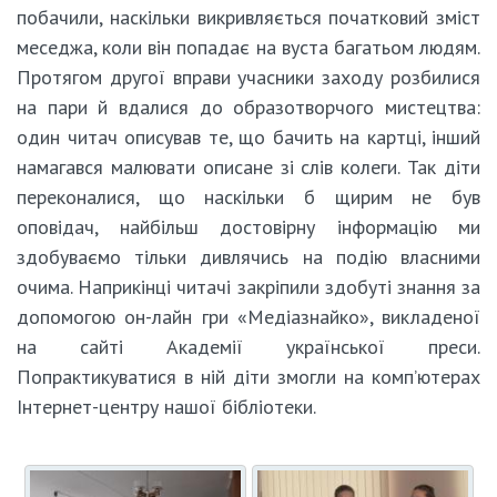
побачили, наскільки викривляється початковий зміст
меседжа, коли він попадає на вуста багатьом людям.
Протягом другої вправи учасники заходу розбилися
на пари й вдалися до образотворчого мистецтва:
один читач описував те, що бачить на картці, інший
намагався малювати описане зі слів колеги. Так діти
переконалися, що наскільки б щирим не був
оповідач, найбільш достовірну інформацію ми
здобуваємо тільки дивлячись на подію власними
очима. Наприкінці читачі закріпили здобуті знання за
допомогою он-лайн гри «Медіазнайко», викладеної
на сайті Академії української преси.
Попрактикуватися в ній діти змогли на комп’ютерах
Інтернет-центру нашої бібліотеки.