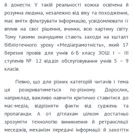
й донести. У такій реальності кожна освічена й
розумна людина, незалежно від віку та походження,
має вміти фільтрувати інформацію, усвідомлювати її
вплив на свої рішення, вчинки, всю картину світу.
Тому такими значущими стають заходи на кшталт
бібліотечного уроку «Медіаграмотність», який 17
березня провів для учнів 6-Б класу ЗОШ І – ІІІ
ступенів № 12 відділ обслуговування учнів 5 – 9
класів.
Певно, що для різних категорій читачів і тема
ця розкриватиметься по-різному. Дорослих,
наприклад, важливо навчити критично ставитися до
мас-медіа, відрізняти факти від суджень та
пропаганди. А от дітлахам цілком достатньо
зрозуміти технологію виникнення й ретрансляції
меседжів, механізм передачі інформації й захотіти