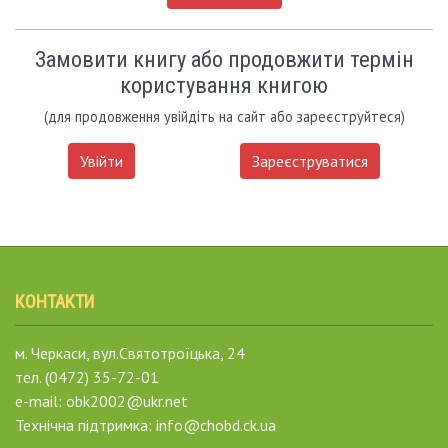
Замовити книгу або продовжити термін
користування книгою
(для продовження увійдіть на сайт або зареєструйтеся)
Увійти
Зареєструватися
КОНТАКТИ
м. Черкаси, вул.Святотроїцька, 24
тел. (0472) 35-72-01
e-mail: obk2002@ukr.net
Технічна підтримка: info@chobd.ck.ua