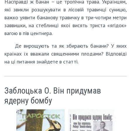
Насправді ж банан – це тропічна трава. Українцям,
які звикли розшукувати в лісовій травичці суницю,
важко уявити бананову травичку в три-чотири метри
заввишки, на стеблинці якої висять триста «ягідок»
вагою в пів центнера.
Де вирощують та як збирають банани? У яких
країнах їх вважали священними плодами? Відповіді
на ці питання знайдете в статті.
Заблоцька О. Він придумав
ядерну бомбу