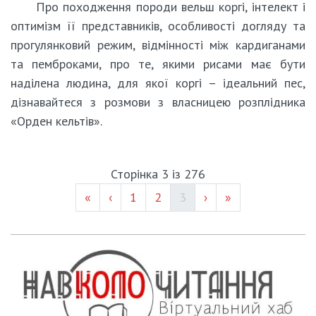
Про походження породи вельш коргі, інтелект і
оптимізм її представників, особливості догляду та
прогулянковий режим, відмінності між кардиганами
та пемброками, про те, якими рисами має бути
наділена людина, для якої коргі – ідеальний пес,
дізнавайтеся з розмови з власницею розплідника
«Орден кельтів».
Сторінка 3 із 276
Page #
Page #
(current)
«
‹
1
2
3
›
»