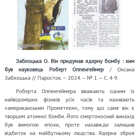
Заблоцька О. Він придумав ядерну бомбу : ким
був науковець Роберт Оппенгеймер
/ Оксана
Заблоцька // Паросток. – 2024. ‒ № 1. ‒ С. 4-9.
Роберта Оппенгеймера вважають одним із
найвідоміших фізиків усіх часів та називають
«американським Прометеєм», тому що саме він є
творцем атомної бомби. Його смертоносний винахід
був вимогою епохи, проте назавжди залишив
відбиток на майбутньому людства. Ядерна зброя