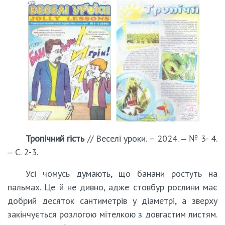
Тропічний гість
// Веселі уроки. – 2024. ‒ № 3- 4.
‒ С. 2-3.
Усі чомусь думають, що банани ростуть на
пальмах. Це й не дивно, адже стовбур рослини має
добрий десяток сантиметрів у діаметрі, а зверху
закінчується розлогою мітелкою з довгастим листям.