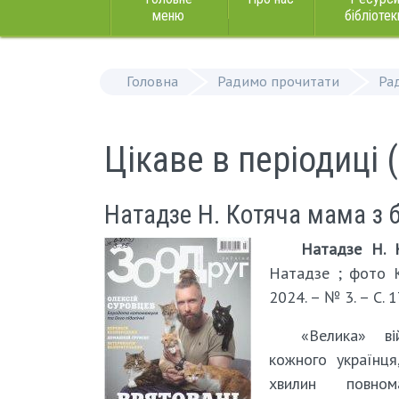
меню
бібліотек
Головна
Радимо прочитати
Ра
Цікаве в періодиці (
Натадзе Н. Котяча мама з
Натадзе Н. 
Натадзе ; фото К
2024. – № 3. – С. 1
«Велика» ві
кожного українця
хвилин повном