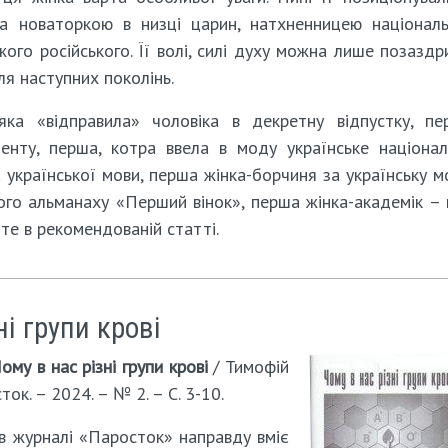
а новаторкою в низці царин, натхненницею національ
ого російського. Її волі, силі духу можна лише позаздр
я наступних поколінь.
 яка «відправила» чоловіка в декретну відпустку, пе
менту, перша, котра ввела в моду українське націонал
української мови, перша жінка-борчиня за українську м
го альманаху «Перший вінок», перша жінка-академік –
те в рекомендованій статті.
ні групи крові
ому в нас різні групи крові
/ Тимофій
ок. – 2024. – № 2. – С. 3-10.
 в журналі «Паросток» направду вміє