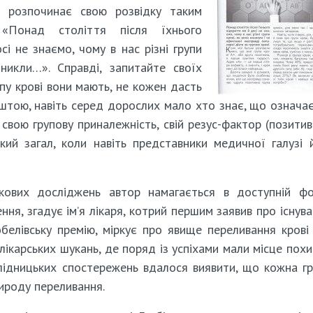
е розпочинає свою розвідку таким
 «Понад століття після їхнього
сі не знаємо, чому в нас різні групи
иникли…». Справді, запитайте своїх
упу крові вони мають, не кожен дасть
ештою, навіть серед дорослих мало хто знає, що означа
ь свою групову приналежність, свій резус-фактор (позити
ий загал, коли навіть представники медичної галузі 
кових досліджень автор намагається в доступній фо
ння, згадує ім’я лікаря, котрий першим заявив про існув
белівську премію, міркує про явище переливання крові
лікарських шукань, де поряд із успіхами мали місце пох
лідницьких спостережень вдалося виявити, що кожна г
рироду переливання.