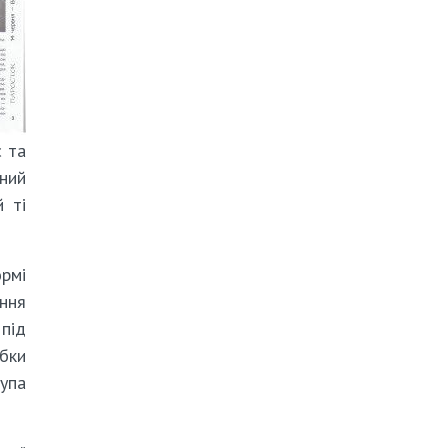
є та
вний
й ті
рмі
ання
 під
ибки
рупа