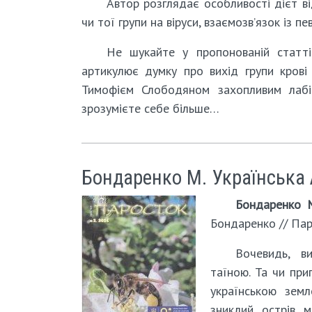
Автор розглядає особливості дієт ві
чи тої групи на віруси, взаємозв’язок із п
Не шукайте у пропонованій статті
артикулює думку про вихід групи крові з
Тимофієм Слободяном захопливим лабі
зрозумієте себе більше…
Бондаренко М. Українська
Бондаренко М
Бондаренко // Паро
Вочевидь, в
таїною. Та чи при
українською зем
зниклий острів м