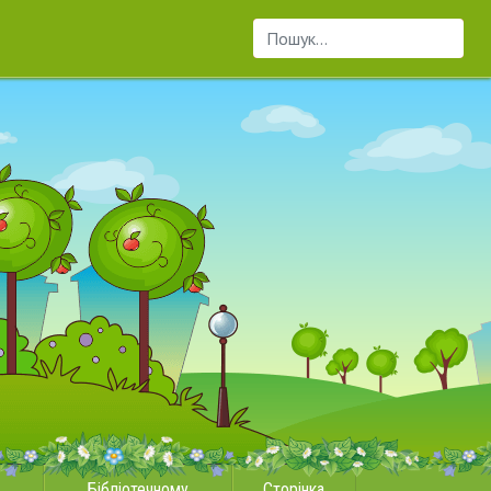
Пошук...
Бібліотечному
Сторінка