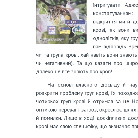
інтригувати. Адж
констатуванням:
відкриття ми й до
крові, як вони в
однолітків, яку гр
вам відповідь. Зр
чи та група крові, хай навіть вони знают
чи негативний). Та що казати про широк
далеко не все знають про кров!..
На основі власного досвіду й нау
розкрити проблему груп крові, їх походже
чотирьох груп крові й отримав за це Но
оптикою переваг і загроз, окреслює шлях 
й помилки. Лише в ході доскіпливих дос
крові має свою специфіку, що визначає п