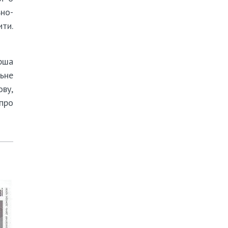
но-
ити.
рша
ьне
ову,
 про