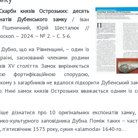
Скарби князів Острозьких: десять
онатів Дубенського замку
/ Іван
 Пшеничний, Юрій Шесталюк //
скоп. – 2024. – № 2. – С. 3-6.
 Дубно, що на Рівненщині, – один із
раїні, заснований членами родини
ів ХV століття. Замок вирізняється
єю фортифікаційною спорудою,
кому з загарбників не вдалося підкорити Дубенський за
ю. Нині замок князів Острозьких вважається одним із 
іше дізнатися про 10 оригінальних експонатів замку,
ико-культурного заповідника Дубна. Поміж таких – час
ь, п’ятисвічник 1575 року, сукня «alamoda» 1640-го…