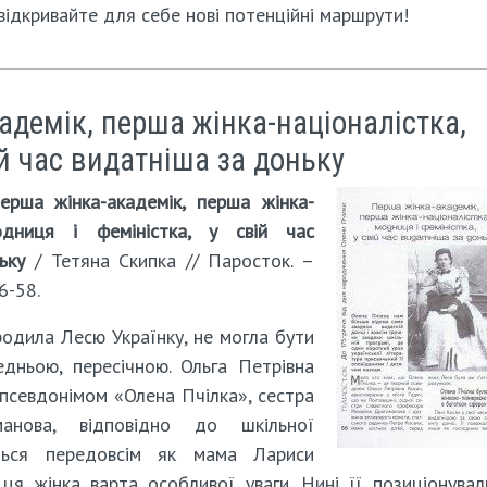
відкривайте для себе нові потенційні маршрути!
адемік, перша жінка-націоналістка,
ій час видатніша за доньку
ерша жінка-академік, перша жінка-
модниця і феміністка, у свій час
ьку
/ Тетяна Скипка // Паросток. –
6-58.
родила Лесю Українку, не могла бути
едньою, пересічною. Ольга Петрівна
 псевдонімом «Олена Пчілка», сестра
анова, відповідно до шкільної
ться передовсім як мама Лариси
 ця жінка варта особливої уваги. Нині її позиціонува