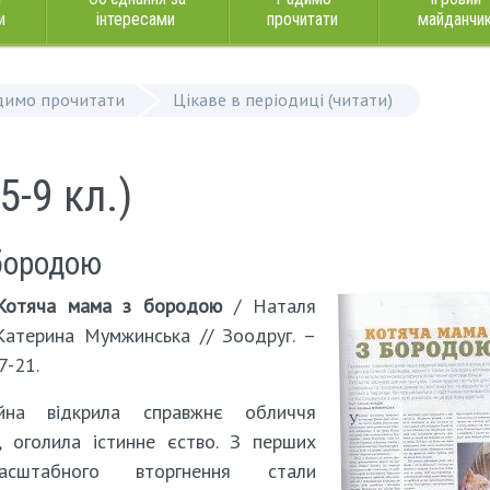
и
інтересами
прочитати
майданчи
димо прочитати
Цікаве в періодиці (читати)
5-9 кл.)
 бородою
Котяча мама з бородою
/ Наталя
атерина Мумжинська // Зоодруг. –
7-21.
йна відкрила справжнє обличчя
, оголила істинне єство. З перших
асштабного вторгнення стали