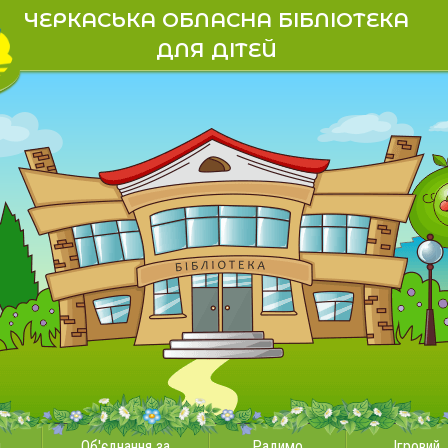
ЧЕРКАСЬКА ОБЛАСНА БІБЛІОТЕКА
ДЛЯ ДІТЕЙ
и
Об'єднання за
Радимо
Ігровий