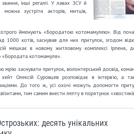
звання, інші регалії. У лавах ЗСУ й
 можна зустріти акторів, митців,
 котрого йменують «Бородатою котомамулею». Від поча
ад 1000 котів, заснував для них притулок, згодом від
сій мешкає в новому житловому комплексі Ірпеня, д
ою «Бородата котомамуля».
ю мрію заснувати притулок, волонтерський досвід, кома
 хейт Олексій Суровцев розповідає в інтерв’ю, а та
зиціями. До того ж, усі охочі можуть допомогти прит
ізитами, тим самим внести лепту в порятунок «хвостиків
Острозьких: десять унікальних
мку