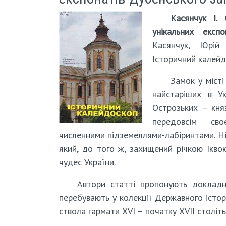
Касянчук І. 
унікальних експ
Касянчук, Юрій
Історичний калейдо
Замок у місті
найстаріших в Ук
Острозьких – княз
передовсім сво
численними підземеллями-лабіринтами. Ні
який, до того ж, захищений річкою Ікво
чудес України.
Автори статті пропонують докладн
перебувають у колекції Державного істор
ствола гармати ХVІ – початку ХVІІ століт