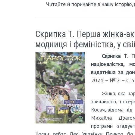
Читайте й поринайте в нашу історію, 
Скрипка Т. Перша жінка-ак
модниця і феміністка, у св
Скрипка Т. П
націоналістка, 
видатніша за дон
2024. – № 2. – С. 5
Жінка, яка на
звичайною, посер
Косач, відома під
Михайла Драгом
програми згадує
Косач, себто Лесі Українки. Прикро, бо