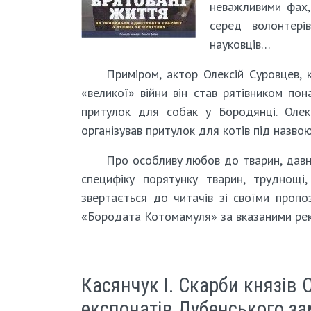
неважливими фах, 
серед волонтерів
науковців…
Приміром, актор Олексій Суровцев,
«великої» війни він став рятівником пон
притулок для собак у Бородянці. Олек
організував притулок для котів під назв
Про особливу любов до тварин, давн
специфіку порятунку тварин, труднощі,
звертається до читачів зі своїми пропо
«Бородата Котомамуля» за вказаними рекв
Касянчук І. Скарби князів 
експонатів Дубенського за