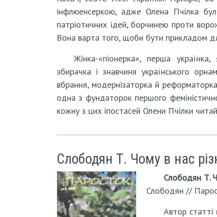
інфлюенсеркою, адже Олена Пчілка бул
патріотичних ідей, борчинею проти ворож
Вона варта того, щоби бути прикладом дл
Жінка-«піонерка», перша українка,
збирачка і знавчиня українського орна
вбрання, модернізаторка й реформаторка 
одна з фундаторок першого феміністично
кожну з цих іпостасей Олени Пчілки читай
Слободян Т. Чому в нас різ
Слободян Т. Ч
Слободян // Парост
Автор статті