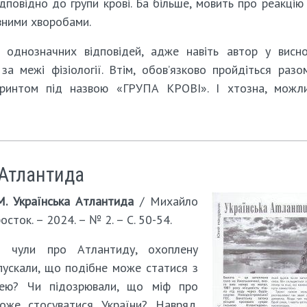
дповідно до групи крові. Ба більше, мовить про реакцію
евними хворобами.
 однозначних відповідей, адже навіть автор у висно
а межі фізіології. Втім, обов’язково пройдіться разо
ринтом під назвою «ГРУПА КРОВІ». І хтозна, можли
 Атлантида
. Українська Атлантида
/ Михайло
сток. – 2024. – № 2. – С. 50-54.
и чули про Атлантиду, охоплену
пускали, що подібне може статися з
лею? Чи підозрювали, що міф про
оже стосуватися України? Навряд.