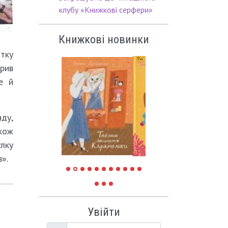
клубу «Книжкові серфери»
Книжкові новинки
тку
крив
е й
нду,
кож
улку
».
Увійти