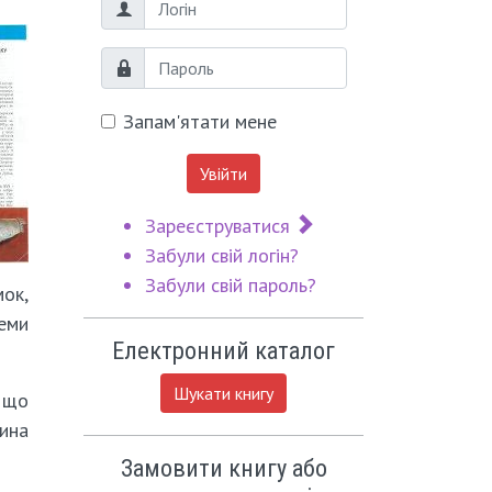
Логін
Пароль
Запам'ятати мене
Увійти
Зареєструватися
Забули свій логін?
Забули свій пароль?
мок,
семи
Електронний каталог
Шукати книгу
 що
тина
Замовити книгу або