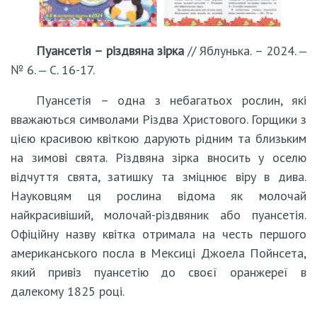
Пуансетія – різдвяна зірка
// Яблунька. – 2024. ‒
№ 6. ‒ С. 16-17.
Пуансетія – одна з небагатьох рослин, які
вважаються символами Різдва Христового. Горщики з
цією красивою квіткою дарують рідним та близьким
на зимові свята. Різдвяна зірка вносить у оселю
відчуття свята, затишку та зміцнює віру в дива.
Науковцям ця рослина відома як молочай
найкрасивіший, молочай-різдвяник або пуансетія.
Офіційну назву квітка отримала на честь першого
американського посла в Мексиці Джоела Пойнсета,
який привіз пуансетію до своєї оранжереї в
далекому 1825 році.