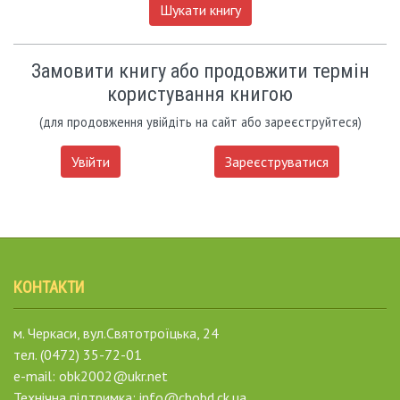
Шукати книгу
Замовити книгу або продовжити термін
користування книгою
(для продовження увійдіть на сайт або зареєструйтеся)
Увійти
Зареєструватися
КОНТАКТИ
м. Черкаси, вул.Святотроїцька, 24
тел. (0472) 35-72-01
e-mail: obk2002@ukr.net
Технічна підтримка: info@chobd.ck.ua