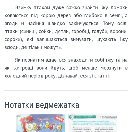
Взимку птахам дуже важко знайти їжу. Комахи
ховаються під корою дерев або глибоко в землі, а
ягоди й насіння швидко закінчуються. Тому осілі
птахи (синиці, сойки, дятли, горобці, голуби, ворони,
сороки), які залишаються зимувати, шукають їжу
всюди, де тільки можуть.
Як пернатим вдається знаходити собі їжу та на
які хитрощі вони йдуть, щоб менше мерзнути в
холодний період року, дізнавайтеся зі статті.
Нотатки ведмежатка