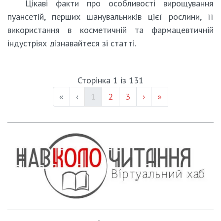
Цікаві факти про особливості вирощування
пуансетій, перших шанувальників цієї рослини, її
використання в косметичній та фармацевтичній
індустріях дізнавайтеся зі статті.
Сторінка 1 із 131
(current)
Page #
Page #
«
‹
1
2
3
›
»