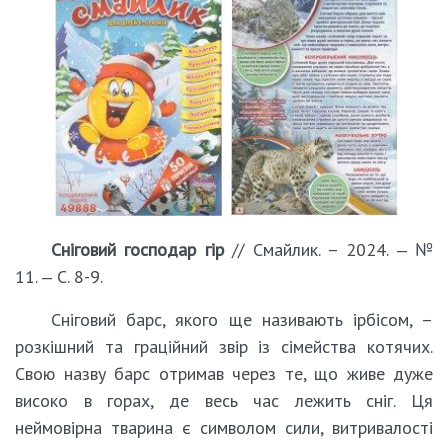
Сніговий господар гір
// Смайлик. – 2024. ‒ №
11. ‒ С. 8-9.
Сніговий барс, якого ще називають ірбісом, –
розкішний та граційний звір із сімейства котячих.
Свою назву барс отримав через те, що живе дуже
високо в горах, де весь час лежить сніг. Ця
неймовірна тварина є символом сили, витривалості