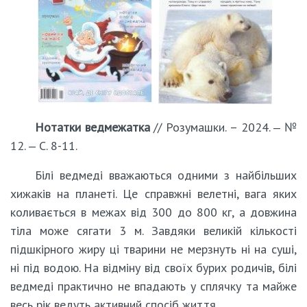
Нотатки ведмежатка
// Розумашки. – 2024. ‒ №
12. ‒ С. 8-11.
Білі ведмеді вважаються одними з найбільших
хижаків на планеті. Це справжні велетні, вага яких
коливається в межах від 300 до 800 кг, а довжина
тіла може сягати 3 м. Завдяки великій кількості
підшкірного жиру ці тварини не мерзнуть ні на суші,
ні під водою. На відміну від своїх бурих родичів, білі
ведмеді практично не впадають у сплячку та майже
весь рік ведуть активний спосіб життя.