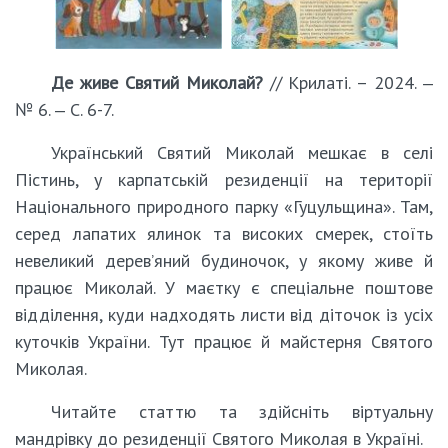
Де живе Святий Миколай?
// Крилаті. – 2024. ‒
№ 6. ‒ С. 6-7.
Український Святий Миколай мешкає в селі
Пістинь, у карпатській резиденції на території
Національного природного парку «Гуцульщина». Там,
серед лапатих ялинок та високих смерек, стоїть
невеликий дерев’яний будиночок, у якому живе й
працює Миколай. У маєтку є спеціальне поштове
відділення, куди надходять листи від діточок із усіх
куточків України. Тут працює й майстерня Святого
Миколая.
Читайте статтю та здійсніть віртуальну
мандрівку до резиденції Святого Миколая в Україні.