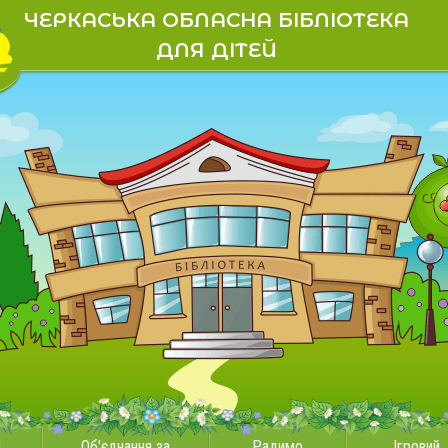
ЧЕРКАСЬКА ОБЛАСНА БІБЛІОТЕКА
ДЛЯ ДІТЕЙ
и
Об'єднання за
Радимо
Ігровий