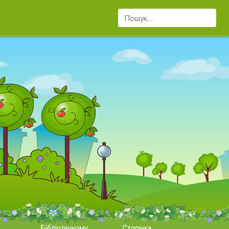
Пошук...
Бібліотечному
Сторінка