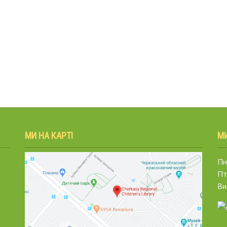
МИ НА КАРТІ
М
Пн.
Пт
Ви