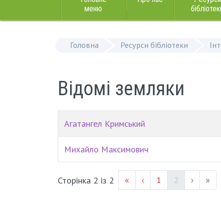
меню
бібліотек
Головна
Ресурси бібліотеки
Ін
Відомі земляки
Агатангел Кримський
Михайло Максимович
Page #
(current)
«
‹
1
2
›
»
Сторінка 2 із 2