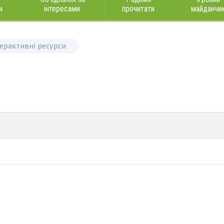
и
інтересами
прочитати
майданчи
терактивні ресурси