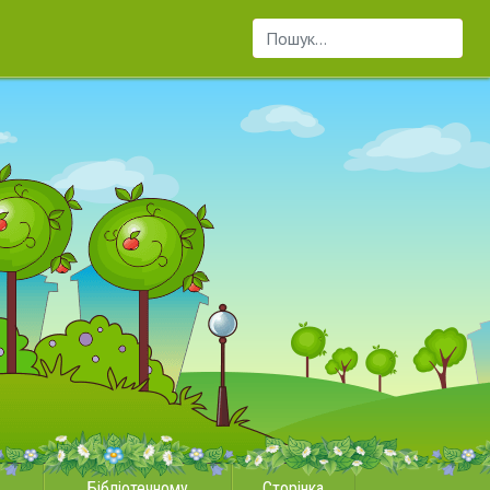
Пошук...
Бібліотечному
Сторінка