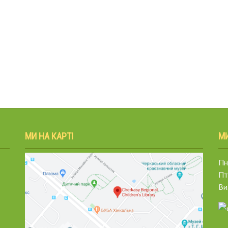
МИ НА КАРТІ
М
Пн.
Пт
Ви