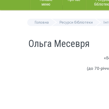
меню
бібліотек
Головна
Ресурси бібліотеки
Ін
Ольга Месевря
«Б
(до 70-річ