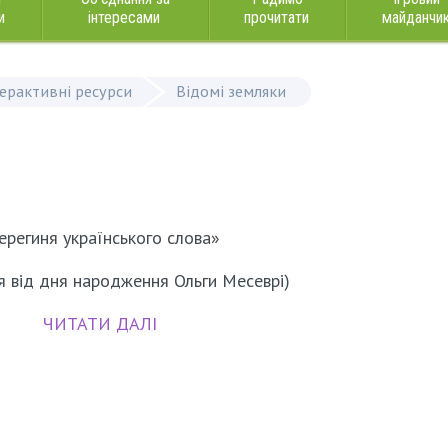
и
інтересами
прочитати
майданчи
терактивні ресурси
Відомі земляки
ерегиня українського слова»
чя від дня народження Ольги Месеврі)
ЧИТАТИ ДАЛІ