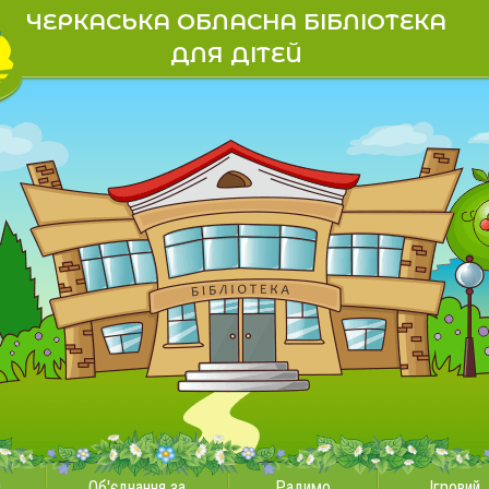
ЧЕРКАСЬКА ОБЛАСНА БІБЛІОТЕКА
ДЛЯ ДІТЕЙ
и
Об'єднання за
Радимо
Ігровий