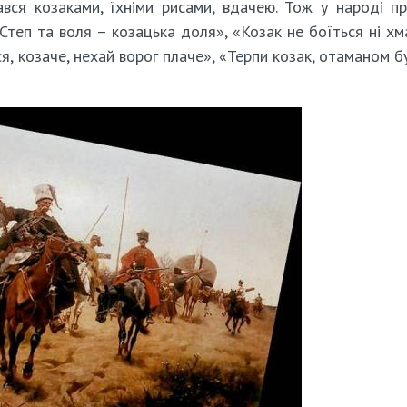
вся козаками, їхніми рисами, вдачею. Тож у народі п
«Степ та воля – козацька доля», «Козак не боїться ні хма
ися, козаче, нехай ворог плаче», «Терпи козак, отаманом 