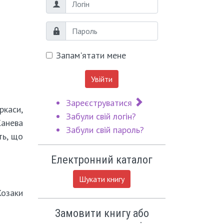
Логін
Пароль
Запам'ятати мене
Увійти
Зареєструватися
ркаси,
Забули свій логін?
Канева
Забули свій пароль?
ть, що
Електронний каталог
Шукати книгу
Козаки
Замовити книгу або