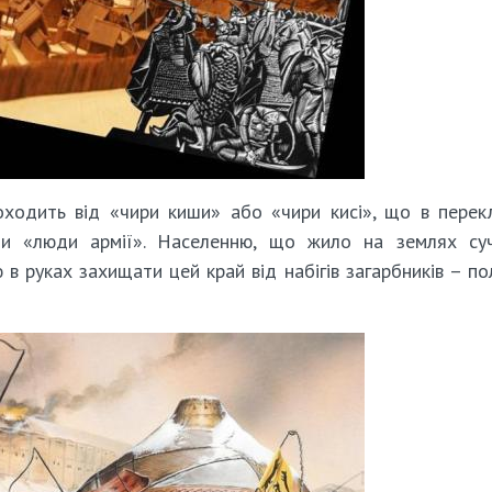
оходить від «чири киши» або «чири кисі», що в перек
и «люди армії». Населенню, що жило на землях суч
в руках захищати цей край від набігів загарбників – по