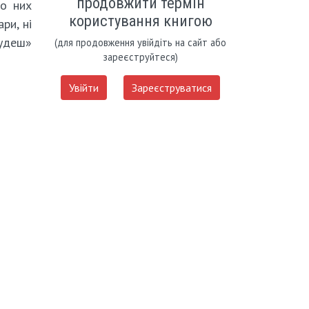
продовжити термін
ро них
користування книгою
ри, ні
будеш»
(для продовження увійдіть на сайт або
зареєструйтеся)
Увійти
Зареєструватися