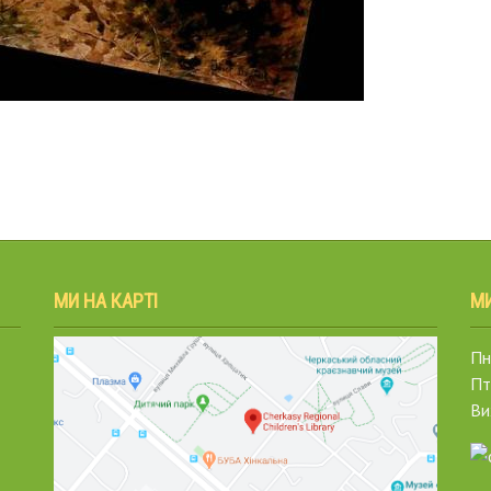
МИ НА КАРТІ
М
Пн.
Пт
Ви