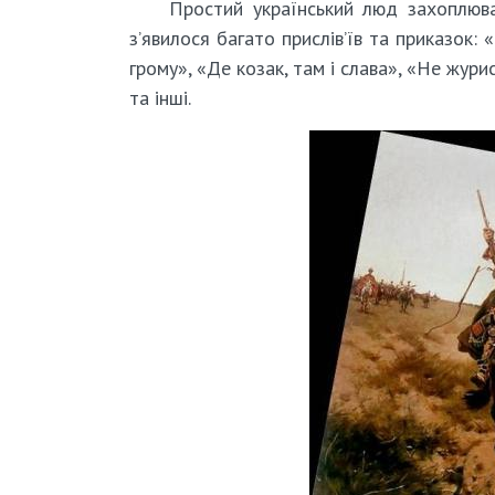
Простий український люд захоплюва
з’явилося багато прислів’їв та приказок: 
грому», «Де козак, там і слава», «Не жур
та інші.