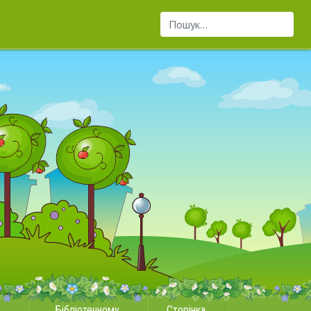
Пошук...
Бібліотечному
Сторінка