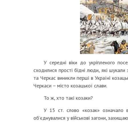
У середні віки до укріпленого пос
сходилися прості бідні люди, які шукали 
та Черкас виникли перші в Україні козац
Черкаси – місто козацької слави.
То ж, хто такі козаки?
У 15 ст. слово «козак» означало в
об’єднувалися у військові загони, захища