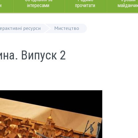
и
інтересами
прочитати
майданчи
терактивні ресурси
Мистецтво
на. Випуск 2