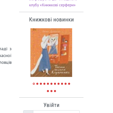
клубу «Книжкові серфери»
Книжкові новинки
ладі з
асної
ловців
Увійти