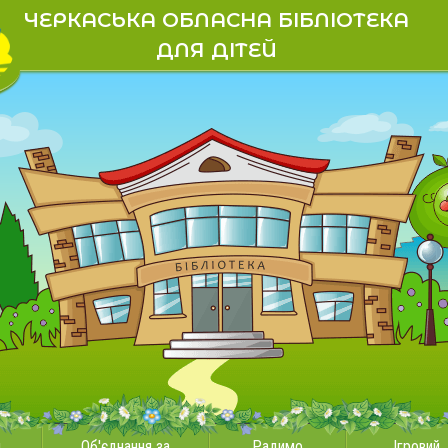
ЧЕРКАСЬКА ОБЛАСНА БІБЛІОТЕКА
ДЛЯ ДІТЕЙ
и
Об'єднання за
Радимо
Ігровий