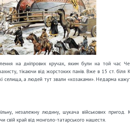
елення на дніпрових кручах, яким були на той час Че
захисту, тікаючи від жорстоких панів. Вже в 15 ст. біля 
ькі селища, а людей тут звали «козаками». Недарма кажу
ільну, незалежну людину, шукача військових пригод. 
ючи свій край від монголо-татарського нашестя.