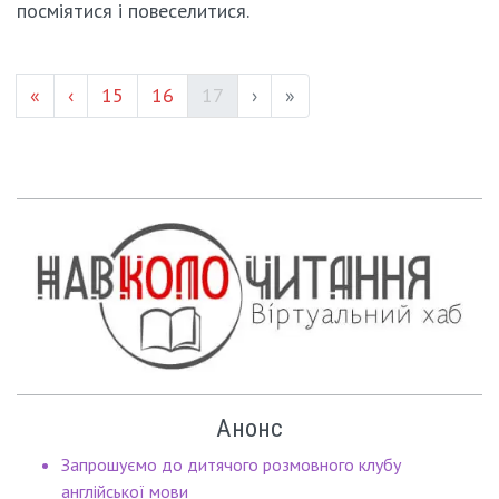
посміятися і повеселитися.
Page #
Page #
(current)
«
‹
15
16
17
›
»
Анонс
Запрошуємо до дитячого розмовного клубу
англійської мови