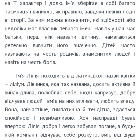
на її характер і долю. Ім'я зберігає в собі багато
таємниць і виникло, як правило, завдяки певній події
в історії. За ним можна визначити, які здібності або
недоліки має власник певного імені. Навіть у наш час
батьки, перш ніж назвати дитину, намагаються
ретельно вивчити його значення. Дітей часто
називають на честь родичів, знаменитих людей і
навіть на честь богів.
Ім’я Лілія походить від латинської назви квітки
– ліліум. Дівчинка, яка так названа, досить активна й
винахідлива, полюбляє себе, іноді капризує, добре
відчуває людей і вміє на них впливати, любить владу.
Вона, найчастіше, симпатична й тендітна, здається
спокійною і невибагливою. Хоч насправді буває
впертою. Лілія добра і легко забуває погане, в будь-
якій компанії відчуває себе розкуто, вміє від душі