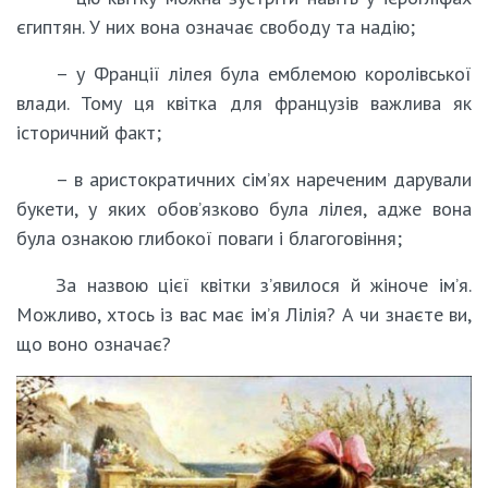
єгиптян. У них вона означає свободу та надію;
– у Франції лілея була емблемою королівської
влади. Тому ця квітка для французів важлива як
історичний факт;
– в аристократичних сім’ях нареченим дарували
букети, у яких обов’язково була лілея, адже вона
була ознакою глибокої поваги і благоговіння;
За назвою цієї квітки з’явилося й жіноче ім’я.
Можливо, хтось із вас має ім’я Лілія? А чи знаєте ви,
що воно означає?