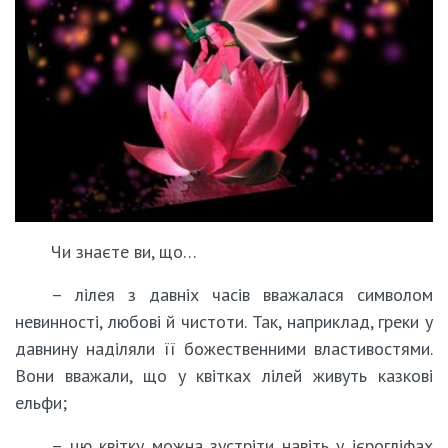
Чи знаєте ви, що…
– лілея з давніх часів вважалася символом
невинності, любові й чистоти. Так, наприклад, греки у
давнину наділяли її божественними властивостями.
Вони вважали, що у квітках лілей живуть казкові
ельфи;
– цю квітку можна зустріти навіть у ієрогліфах