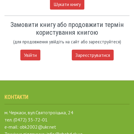
Шукати книгу
Замовити книгу або продовжити термін
користування книгою
(для продовження увійдіть на сайт або зареєструйтеся)
Увійти
Зареєструватися
КОНТАКТИ
м. Черкаси, вул.Святотроїцька, 24
тел. (0472) 35-72-01
e-mail: obk2002@ukr.net
Технічна підтримка: info@chobd.ck.ua