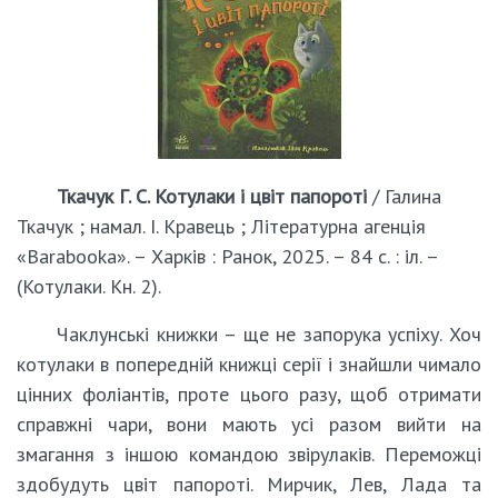
Ткачук Г. С. Котулаки і цвіт папороті
/ Галина
Ткачук ; намал. І. Кравець ; Літературна агенція
«Barabooka». – Харків : Ранок, 2025. – 84 с. : іл. –
(Котулаки. Кн. 2).
Чаклунські книжки – ще не запорука успіху. Хоч
котулаки в попередній книжці серії і знайшли чимало
цінних фоліантів, проте цього разу, щоб отримати
справжні чари, вони мають усі разом вийти на
змагання з іншою командою звірулаків. Переможці
здобудуть цвіт папороті. Мирчик, Лев, Лада та