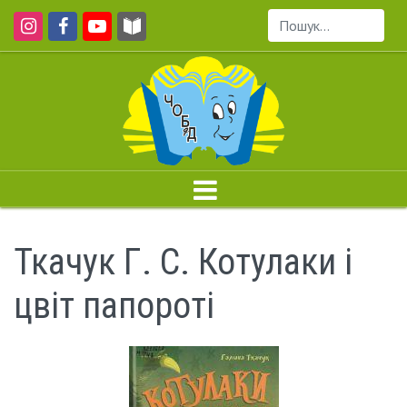
Пошук...
Ткачук Г. С. Котулаки і
цвіт папороті