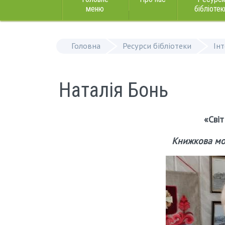
меню
бібліотек
Головна
Ресурси бібліотеки
Ін
Наталія Бонь
«Світ
Книжкова моз