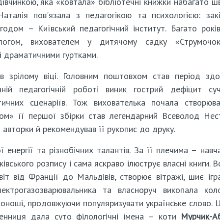
вчинкою, яка «ковтала» бібліотечні книжки набагато 
аталія пов'язала з педагогікою та психологією: зак
годом – Київський педагогічний інститут. Багато рокі
логом, вихователем у дитячому садку «Струмочок
й драматичними гуртками.
 зрілому віці. Головним поштовхом став період зд
ній педагогічній роботі виник гострий дефіцит суч
отичних сценаріїв. Тож вихователька почала створюв
ом» її першої збірки став легендарний Всеволод Нес
 авторки й рекомендував її рукопис до друку.
енергії та різнобічних талантів. За її плечима – навч
івського розпису і сама яскраво ілюструє власні книги. В
т від Франції до Мальдівів, створює вітражі, шиє ігр
електрогазозварювальника та власноруч викопала кол
оноші, продовжуючи популяризувати українське слово. Ц
енниця дала суто філологічні імена – коти
Мурчик-А