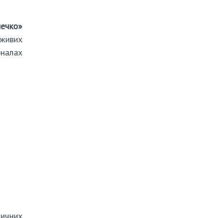
нечко»
 живих
рналах
дичних