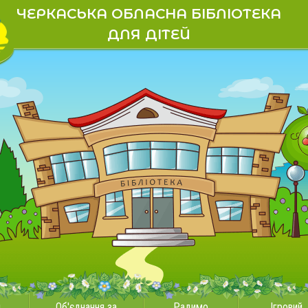
ЧЕРКАСЬКА ОБЛАСНА БІБЛІОТЕКА
ДЛЯ ДІТЕЙ
и
Об'єднання за
Радимо
Ігровий