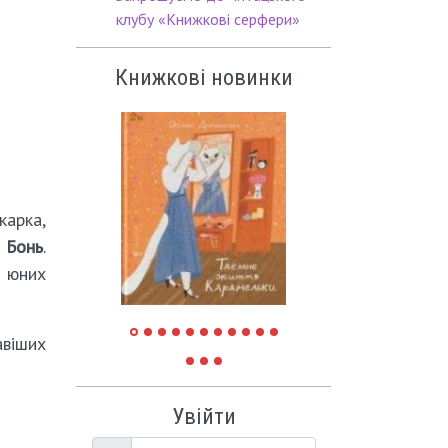
клубу «Книжкові серфери»
Книжкові новинки
карка,
а Бонь
.
х юних
авіших
Увійти