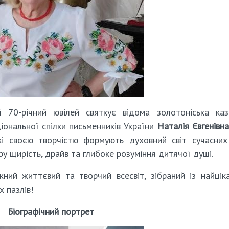
 70-річний ювілей святкує відома золотоніська каз
іональної спілки письменників України
Наталія Євгенівн
кі своєю творчістю формують духовний світ сучасни
ру щирість, драйв та глибоке розуміння дитячої душі.
ний життєвий та творчий всесвіт, зібраний із найцік
х пазлів!
Біографічний портрет