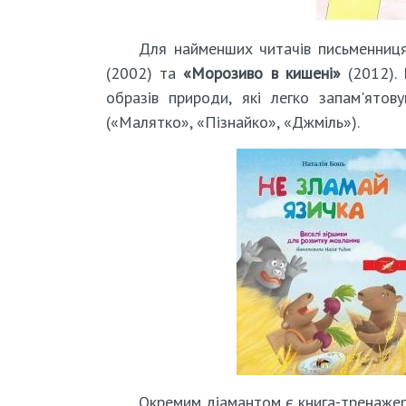
Для найменших читачів письменниця
(2002) та
«Морозиво в кишені»
(2012). 
образів природи, які легко запам'ято
(«Малятко», «Пізнайко», «Джміль»).
Окремим діамантом є книга-тренаже