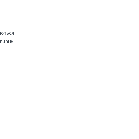
ються
вчань.