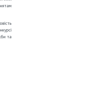
ьнятам
овість
курсі
жби та