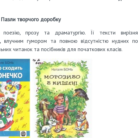
Пазли творчого доробку
поезію, прозу та драматургію. Її тексти вирізня
м, влучним гумором та повною відсутністю нудних по
льних читанок та посібників для початкових класів.