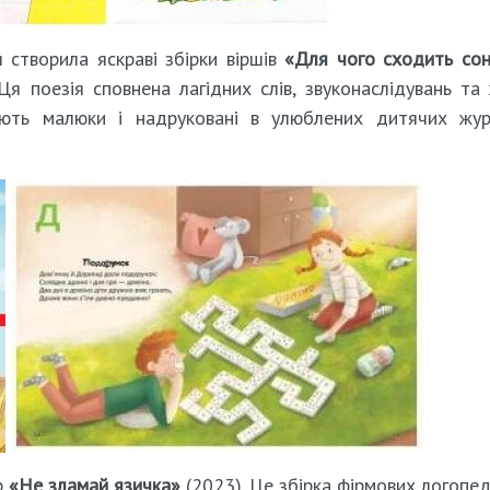
 створила яскраві збірки віршів
«Для чого сходить со
Ця поезія сповнена лагідних слів, звуконаслідувань та
вують малюки і надруковані в улюблених дитячих жу
р
«Не зламай язичка»
(2023). Це збірка фірмових логопе