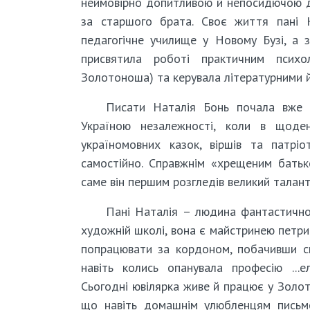
неймовірно допитливою й непосидючою ді
за старшого брата. Своє життя пані Н
педагогічне училище у Новому Бузі, а з
присвятила роботі практичним психо
Золотоноша) та керувала літературними 
Писати Наталія Бонь почала вже в
Україною незалежності, коли в щоден
україномовних казок, віршів та патрі
самостійно. Справжнім «хрещеним батьк
саме він першим розгледів великий талант
Пані Наталія – людина фантастичної 
художній школі, вона є майстринею петрик
попрацювати за кордоном, побачивши сві
навіть колись опанувала професію ...
Сьогодні ювілярка живе й працює у Золот
що навіть домашнім улюбленцям письм