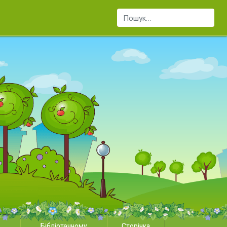
Пошук...
Бібліотечному
Сторінка