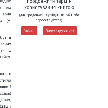
продовжити термін
швидше
користування книгою
інчила
в вона
(для продовження увійдіть на сайт або
» (м.
зареєструйтеся)
Увійти
Зареєструватися
обуття
асних
ати їх
тайко:
ання в
стигла
ашки і
одязь!
ікаво,
бзац
і