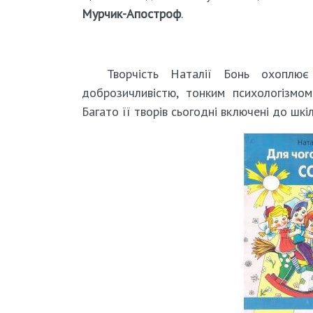
Мурчик-Апостроф
.
Творчість Наталії Бонь охоплює 
доброзичливістю, тонким психологізмо
Багато її творів сьогодні включені до шкі