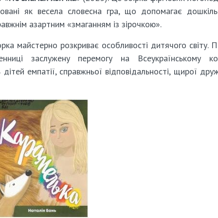
овані як весела словесна гра, що допомагає дошкіл
правжнім азартним «змаганням із зірочкою».
рка майстерно розкриває особливості дитячого світу. П
нниці заслужену перемогу на Всеукраїнському кон
 дітей емпатії, справжньої відповідальності, щирої дру