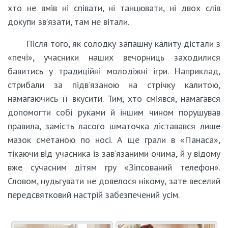
хто не вмів ні співати, ні танцювати, ні двох слів
докупи зв’язати, там не вітали.
Після того, як солодку запашну калиту дістали з
«печі», учасники наших вечорниць заходилися
бавитись у традиційні молодіжні ігри. Наприклад,
стрибали за підв’язаною на стрічку калитою,
намагаючись її вкусити. Тим, хто сміявся, намагався
допомогти собі руками й іншим чином порушував
правила, замість ласого шматочка діставався лише
мазок сметаною по носі. А ще грали в «Панаса»,
тікаючи від учасника із зав’язаними очима, й у відому
вже сучасним дітям гру «Зіпсований телефон».
Словом, нудьгувати не довелося нікому, зате веселий
передсвятковий настрій забезпечений усім.