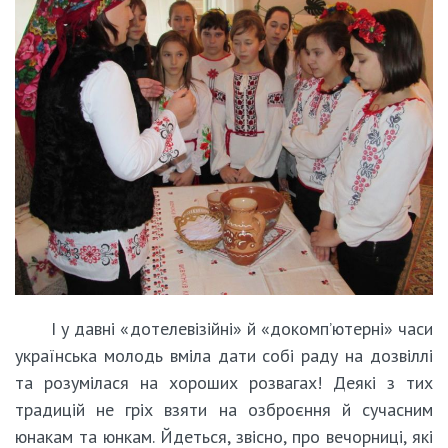
І у давні «дотелевізійні» й «докомп’ютерні» часи
українська молодь вміла дати собі раду на дозвіллі
та розумілася на хороших розвагах! Деякі з тих
традицій не гріх взяти на озброєння й сучасним
юнакам та юнкам. Йдеться, звісно, про вечорниці, які