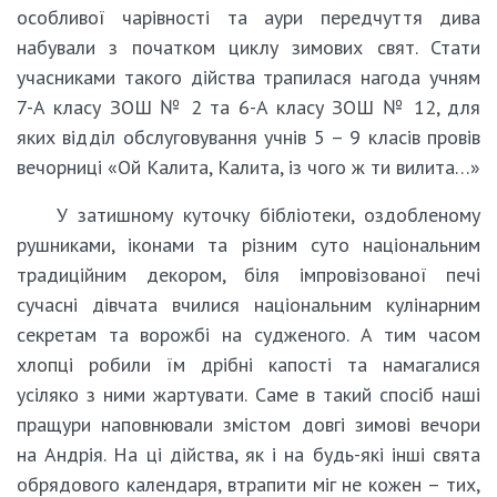
особливої чарівності та аури передчуття дива
набували з початком циклу зимових свят. Стати
учасниками такого дійства трапилася нагода учням
7-А класу ЗОШ № 2 та 6-А класу ЗОШ № 12, для
яких відділ обслуговування учнів 5 – 9 класів провів
вечорниці «Ой Калита, Калита, із чого ж ти вилита…»
У затишному куточку бібліотеки, оздобленому
рушниками, іконами та різним суто національним
традиційним декором, біля імпровізованої печі
сучасні дівчата вчилися національним кулінарним
секретам та ворожбі на судженого. А тим часом
хлопці робили їм дрібні капості та намагалися
усіляко з ними жартувати. Саме в такий спосіб наші
пращури наповнювали змістом довгі зимові вечори
на Андрія. На ці дійства, як і на будь-які інші свята
обрядового календаря, втрапити міг не кожен – тих,