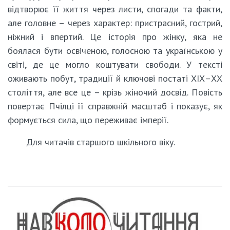
відтворює її життя через листи, спогади та факти,
але головне – через характер: пристрасний, гострий,
ніжний і впертий. Це історія про жінку, яка не
боялася бути освіченою, голосною та українською у
світі, де це могло коштувати свободи. У тексті
оживають побут, традиції й ключові постаті ХІХ–ХХ
століття, але все це – крізь жіночий досвід. Повість
повертає Пчілці її справжній масштаб і показує, як
формується сила, що переживає імперії.
Для читачів старшого шкільного віку.