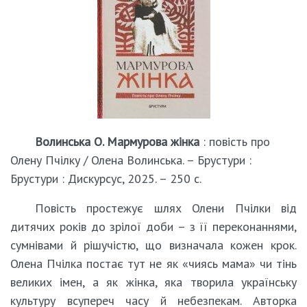
Волинська О. Мармурова жінка
: повість про
Олену Пчілку / Олена Волинська. – Брустури :
Брустури : Дискурсус, 2025. – 250 с.
Повість простежує шлях Олени Пчілки від
дитячих років до зрілої доби – з її переконаннями,
сумнівами й рішучістю, що визначала кожен крок.
Олена Пчілка постає тут не як «чиясь мама» чи тінь
великих імен, а як жінка, яка творила українську
культуру всупереч часу й небезпекам. Авторка