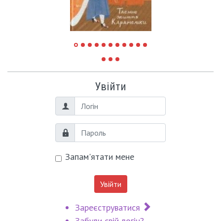
Увійти
Логін
Пароль
Запам'ятати мене
Увійти
Зареєструватися
Забули свій логін?