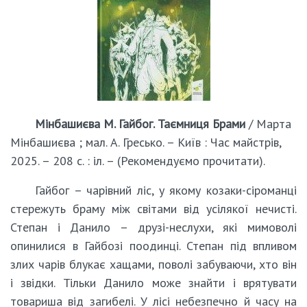
Мінбашиєва М. Гайбог. Таємниця Брами
/ Марта
Мінбашиєва ; мал. А. Гресько. – Київ : Час майстрів,
2025. – 208 с. : іл. – (Рекомендуємо прочитати).
Гайбог – чарівний ліс, у якому козаки-сіроманці
стережуть браму між світами від усілякої нечисті.
Степан і Данило – друзі-неслухи, які мимоволі
опинилися в Гайбозі поодинці. Степан під впливом
злих чарів блукає хащами, поволі забуваючи, хто він
і звідки. Тільки Данило може знайти і врятувати
товариша від загибелі. У лісі небезпечно й часу на