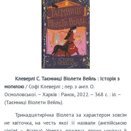
Клеверлі С. Таємниці Віолети Вейль : Історія з
могилою
/ Софі Клеверлі ; пер. з англ. О.
Осмоловської. – Харків : Ранок, 2022. – 368 с. : іл. –
(Таємниці Віолети Вейль).
Тринадцятирічна Віолета за характером зовсім
не квіточка, на честь якої її назвали (англійською
violet – фіалка). Уперта, розумна, трохи цинічна й