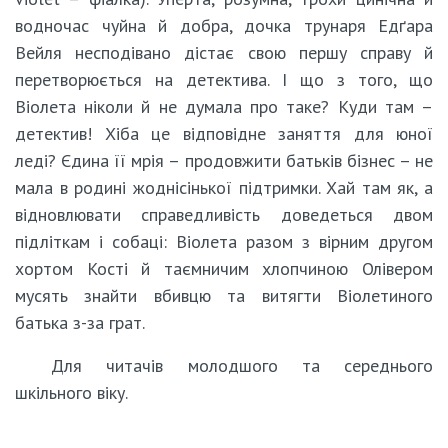
водночас чуйна й добра, дочка трунаря Едґара
Вейля несподівано дістає свою першу справу й
перетворюється на детектива. І що з того, що
Віолета ніколи й не думала про таке? Куди там –
детектив! Хіба це відповідне заняття для юної
леді? Єдина її мрія – продовжити батьків бізнес – не
мала в родині жоднісінької підтримки. Хай там як, а
відновлювати справедливість доведеться двом
підліткам і собаці: Віолета разом з вірним другом
хортом Кості й таємничим хлопчиною Олівером
мусять знайти вбивцю та витягти Віолетиного
батька з-за грат.
Для читачів молодшого та середнього
шкільного віку.