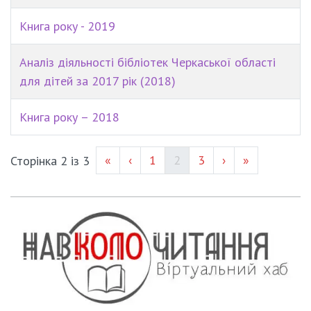
Книга року - 2019
Аналіз діяльності бібліотек Черкаської області
для дітей за 2017 рік (2018)
Книга року – 2018
Page #
(current)
Page #
«
‹
1
2
3
›
»
Сторінка 2 із 3