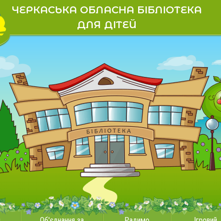
ЧЕРКАСЬКА ОБЛАСНА БІБЛІОТЕКА
ДЛЯ ДІТЕЙ
и
Об'єднання за
Радимо
Ігровий