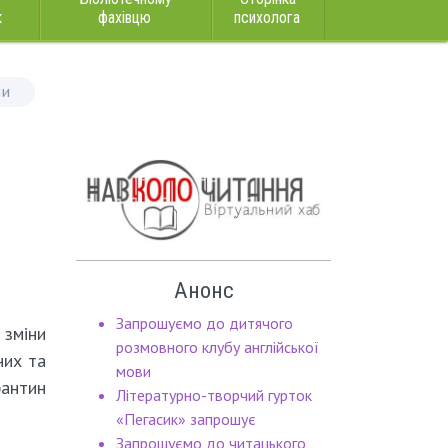
к
фахівцю
психолога
ли
Анонс
Запрошуємо до дитячого
 зміни
розмовного клубу англійської
них та
мови
рантин
Літературно-творчий гурток
«Пегасик» запрошує
Запрошуємо до читацького