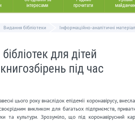
и
інтересами
прочитати
майданчи
Видання бібліотеки
Інформаційно-аналітичні матеріа
бібліотек для дітей
книгозбірень під час
весні цього року внаслідок епідемії коронавірусу, внесла
 своєрідним викликом для багатьох підприємств, приват
уки та культури. Зрозуміло, що під коронавірусний ка