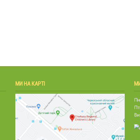
МИ НА КАРТІ
М
Пн.
Пт
Ви