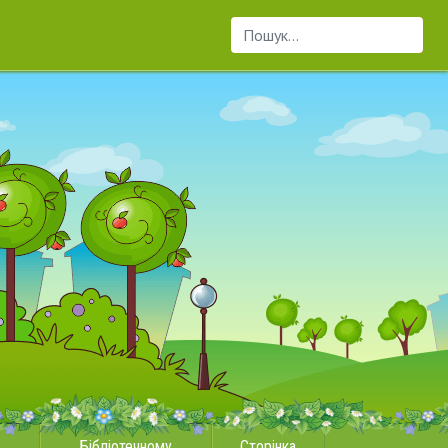
Пошук...
Бібліотечному
Сторінка