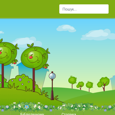
Пошук...
Бібліотечному
Сторінка