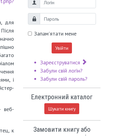
t.php?
Логін
Пароль
и, для
 Після
Запам'ятати мене
начно
спішно
Увійти
багато
Зареєструватися
ріалом
Забули свій логін?
вчення
Забули свій пароль?
ями, і
йстер-
Електронний каталог
 веб-
Шукати книгу
Замовити книгу або
тец, к