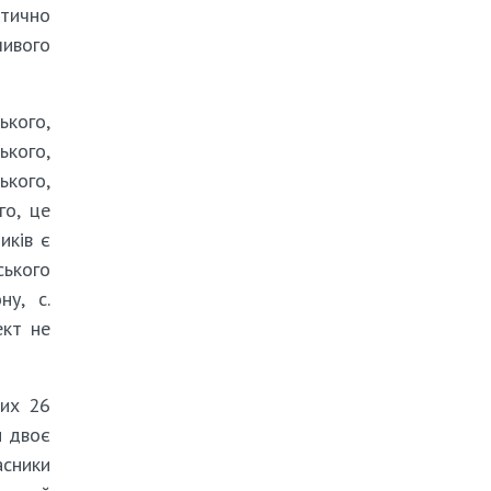
ктично
ливого
ького,
ького,
ького,
го, це
иків є
ського
ну, с.
ект не
них 26
и двоє
асники