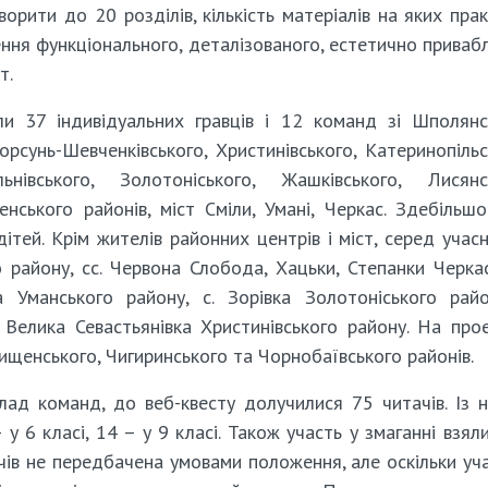
орити до 20 розділів, кількість матеріалів на яких пра
ння функціонального, деталізованого, естетично приваб
т.
ли 37 індивідуальних гравців і 12 команд зі Шполянс
орсунь-Шевченківського, Христинівського, Катеринопільс
ьнівського, Золотоніського, Жашківського, Лисянс
нського районів, міст Сміли, Умані, Черкас. Здебільшо
дітей. Крім жителів районних центрів і міст, серед учасн
о району, сс. Червона Слобода, Хацьки, Степанки Черка
 Уманського району, с. Зорівка Золотоніського райо
 Велика Севастьянівка Христинівського району. На про
дищенського, Чигиринського та Чорнобаївського районів.
лад команд, до веб-квесту долучилися 75 читачів. Із 
– у 6 класі, 14 – у 9 класі. Також участь у змаганні взял
тачів не передбачена умовами положення, але оскільки уч