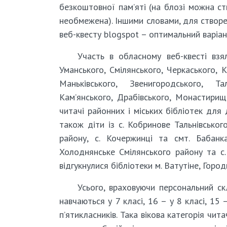
безкоштовної пам’яті (на блозі можна ств
необмежена). Іншими словами, для створе
веб-квесту blogspot – оптимальний варіан
Участь в обласному веб-квесті взя
Уманського, Смілянського, Черкаського, К
Маньківського, Звенигородського, Тал
Кам’янського, Драбівського, Монастирище
читачі районних і міських бібліотек для 
також діти із с. Кобринове Тальнівськог
району, с. Кочержинці та смт. Бабанка
Холоднянське Смілянського району та с.
відгукнулися бібліотеки м. Ватутіне, Горо
Усього, враховуючи персональний ск
навчаються у 7 класі, 16 – у 8 класі, 15 
п’ятикласників. Така вікова категорія чи