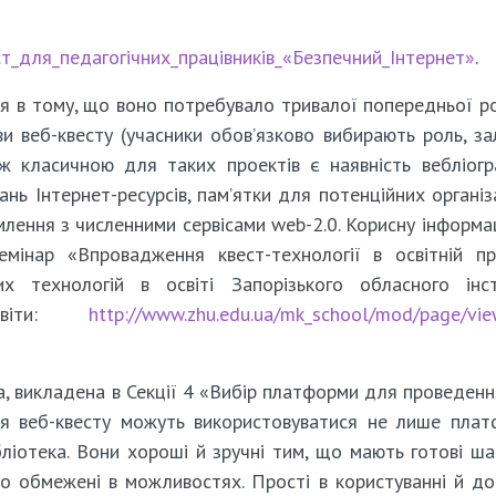
квест_для_педагогічних_працівників_«Безпечний_Інтернет»
.
ся в тому, що воно потребувало тривалої попередньої р
и веб-квесту (учасники обов’язково вибирають роль, з
ож класичною для таких проектів є наявність вебліогр
нь Інтернет-ресурсів, пам’ятки для потенційних організ
млення з численними сервісами web-2.0. Корисну інформа
емінар «Впровадження квест-технології в освітній п
х технологій в освіті Запорізького обласного інст
освіти:
http://www.zhu.edu.ua/mk_school/mod/page/vie
та, викладена в Секції 4 «Вибір платформи для проведенн
для веб-квесту можуть використовуватися не лише пла
ібліотека. Вони хороші й зручні тим, що мають готові ш
о обмежені в можливостях. Прості в користуванні й до