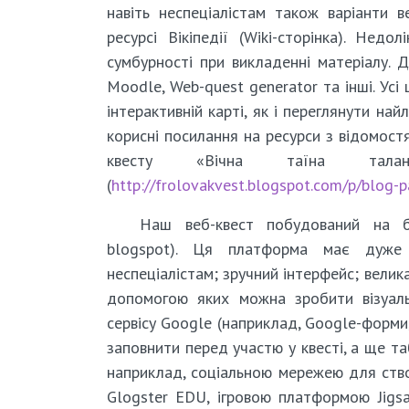
навіть неспеціалістам також варіанти в
ресурсі Вікіпедії (Wiki-сторінка). Нед
сумбурності при викладенні матеріалу. 
Moodle, Web-quest generator та інші. Ус
інтерактивній карті, як і переглянути най
корисні посилання на ресурси з відомост
квесту «Вічна таїна талан
(
http://frolovakvest.blogspot.com/p/blog-
Наш веб-квест побудований на бл
blogspot). Ця платформа має дуже 
неспеціалістам; зручний інтерфейс; велик
допомогою яких можна зробити візуаль
сервісу Google (наприклад, Google-форми
заповнити перед участю у квесті, а ще таб
наприклад, соціальною мережею для ство
Glogster EDU, ігровою платформою Jigs