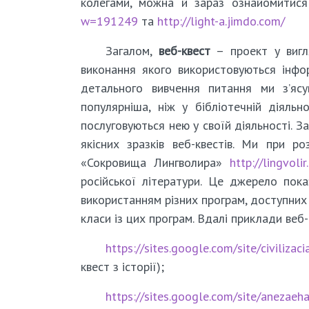
колегами, можна й зараз ознайомитися
w=191249
та
http://light-a.jimdo.com/
Загалом,
веб-квест
– проект у вигл
виконання якого використовуються інфор
детального вивчення питання ми з’яс
популярніша, ніж у бібліотечній діяльн
послуговуються нею у своїй діяльності. З
якісних зразків веб-квестів. Ми при р
«Сокровища Лингволира»
http://lingvol
російської літератури. Це джерело пока
використанням різних програм, доступних
класи із цих програм. Вдалі приклади веб
https://sites.google.com/site/civiliza
квест з історії);
https://sites.google.com/site/anezae