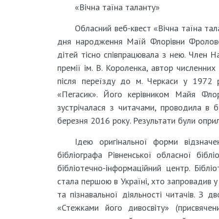
«Вічна таїна таланту»
Обласний веб-квест «Вічна таїна тал
дня народження Маїй Флорівни Фролово
дітей тісно співпрацювала з нею. Член На
премії ім. В. Короленка, автор численних
після переїзду до м. Черкаси у 1972 р
«Пегасик». Його керівником Майя Флор
зустрічалася з читачами, проводила в б
березня 2016 року. Результати були оприл
Ідею оригінальної форми відзначе
бібліографа Рівненської обласної бібл
бібліотечно-інформаційний центр. Біблі
стала першою в Україні, хто запровадив у
та пізнавальної діяльності читачів. З 
«Стежками його дивосвіту» (присвячен