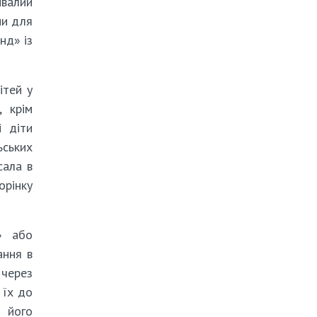
ивалий
ми для
нд» із
ітей у
, крім
і діти
ьських
сала в
орінку
» або
ання в
 через
 їх до
я його