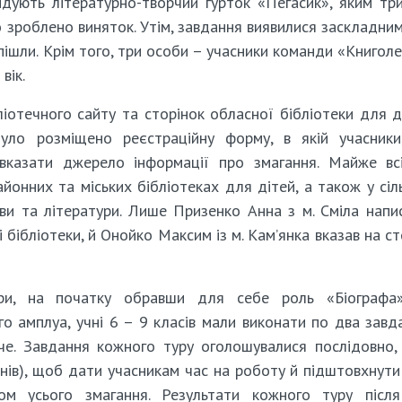
ідують літературно-творчий гурток «Пегасик», яким тр
 зроблено виняток. Утім, завдання виявилися заскладни
е пішли. Крім того, три особи – учасники команди «Книголе
вік.
іотечного сайту та сторінок обласної бібліотеки для д
уло розміщено реєстраційну форму, в якій учасники
 вказати джерело інформації про змагання. Майже вс
йонних та міських бібліотеках для дітей, а також у сіл
мови та літератури. Лише Призенко Анна з м. Сміла напи
 бібліотеки, й Онойко Максим із м. Кам’янка вказав на ст
ри, на початку обравши для себе роль «Біографа
о амплуа, учні 6 – 9 класів мали виконати по два завд
че. Завдання кожного туру оголошувалися послідовно,
нів), щоб дати учасникам час на роботу й підштовхнути
гом усього змагання. Результати кожного туру післ