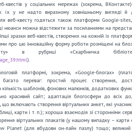
еб-квестів у соціальних мережах (зокрема, ВКонтакте
олік їх у не надто виразному зовнішньому вигляді й 
Для веб-квесту годяться також платформи Google-sites,
і ці нюанси можна відстежити за посиланнями на предста
ліпші зразки веб-квестів, створених на кожній із платформ
ями про цю інноваційну форму роботи розміщені на блоз
ту» в рубриці «Скарбничка бібліотек
page_39.html
).
оговій платформі, зокрема, «Google-блогах» (плат
багато переваг: простий процес створення, дост
а кількість шаблонів, фонових малюнків, додаткових функц
но красивий сайт; адаптація блогосфери до всіх до
, що включають створення віртуальних анкет, які учасни
лиці, карти і т. п.); хороша взаємодія зі сторонніми серв
рення віртуальних плакатів (у нашому випадку – карти 
aw Planet (для вбудови он-лайн пазлу) тощо; великий