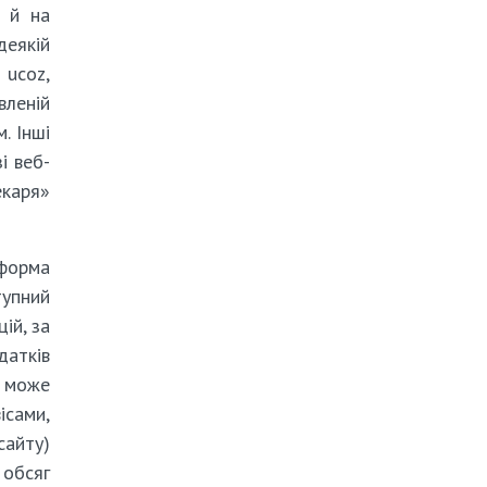
) й на
деякій
 ucoz,
вленій
. Інші
і веб-
аря»
форма
упний
ій, за
датків
к може
ісами,
сайту)
 обсяг