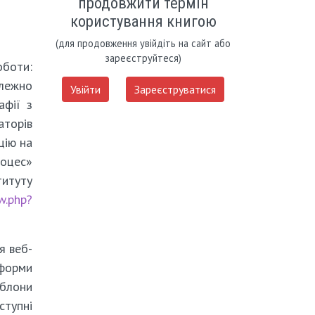
продовжити термін
користування книгою
(для продовження увійдіть на сайт або
зареєструйтеся)
оботи:
алежно
Увійти
Зареєструватися
афії з
аторів
цію на
роцес»
итуту
w.php?
я веб-
тформи
аблони
ступні