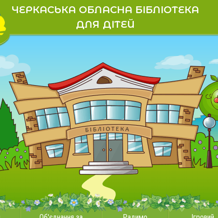
ЧЕРКАСЬКА ОБЛАСНА БІБЛІОТЕКА
ДЛЯ ДІТЕЙ
и
Об'єднання за
Радимо
Ігровий