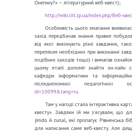
Онегину?» – літературний веб-квест);
http://wiki.ciit.zp.ua/index.php/Веб-
Особливість цього змагання виявила
захід передбачав знання правил побудов
від якої виконують різні завдання, так
переліком необхідних при виконанні завда
подібних заходів тощо) і вимагав ознайо
цьому етапі допоміг знайти он-лайн с
кафедри інформатики та інформаційни
післядипломної педагогічної 
id=10099&lang=ru
.
Там у нагоді стала інтерактивна кар
квесту». Завдяки їй ми з’ясували, що 
jimdo й zunal, які пропагує Рівненська б
для написання саме веб-квесту. Але дещ