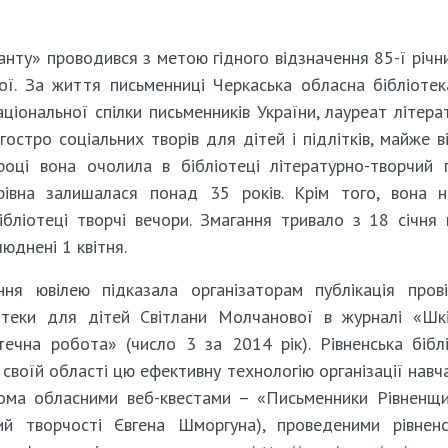
анту» проводився з метою гідного відзначення 85-ї річни
ї. За життя письменниці Черкаська обласна бібліоте
ціональної спілки письменників України, лауреат літера
 гостро соціальних творів для дітей і підлітків, майже в
оці вона очолила в бібліотеці літературно-творчий 
івна залишалася понад 35 років. Крім того, вона 
ібліотеці творчі вечори. Змагання тривало з 18 січня
юднені 1 квітня.
ння ювілею підказала організаторам публікація пров
іотеки для дітей Світлани Молчанової в журналі «Шк
отечна робота» (число 3 за 2014 рік). Рівненська бібл
 своїй області цю ефективну технологію організації навч
двома обласними веб-квестами – «Письменники Рівненщ
ий творчості Євгена Шморгуна), проведеними рівнен