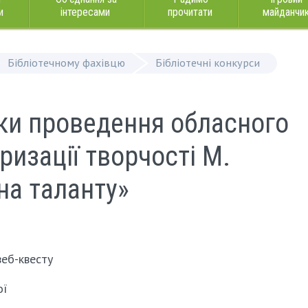
и
інтересами
прочитати
майданчи
Бібліотечному фахівцю
Бібліотечні конкурси
ки проведення обласного
ризації творчості М.
на таланту»
веб-квесту
ої