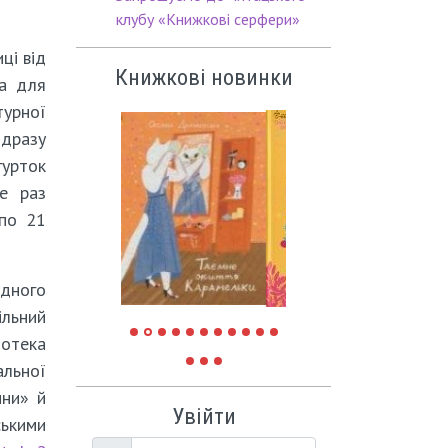
клубу «Книжкові серфери»
ці від
Книжкові новинки
ка для
турної
ідразу
гурток
не раз
 по 21
ідного
ільний
іотека
альної
ини» й
Увійти
ськими