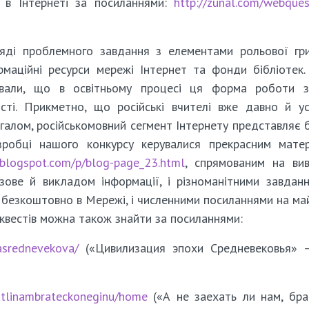
 в Інтернеті за посиланнями:
http://zunal.com/webques
яді проблемного завдання з елементами рольової гр
маційні ресурси мережі Інтернет та фонди бібліотек.
ували, що в освітньому процесі ця форма роботи з
ості. Прикметно, що російські вчителі вже давно й у
агалом, російськомовний сегмент Інтернету представляє 
озробці нашого конкурсу керувалися прекрасним мате
ir.blogspot.com/p/blog-page_23.html
, спрямованим на ви
зове й викладом інформації, і різноманітними завданн
 безкоштовно в Мережі, і численними посиланнями на ма
-квестів можна також знайти за посиланнями:
ciasrednevekova/
(«Цивилизация эпохи Средневековья» –
hatlinambrateckoneginu/home
(«А не заехать ли нам, бра