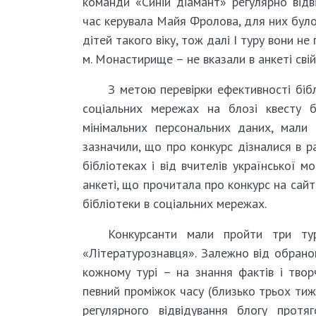
команди «Синій діамант» регулярно відв
час керувала Майя Фролова, для них було
дітей такого віку, тож далі І туру вони н
м. Монастирище – не вказали в анкеті свій 
З метою перевірки ефективності бібл
соціальних мережах на блозі квесту б
мінімальних персональних даних, мали
зазначили, що про конкурс дізналися в ра
бібліотеках і від вчителів української 
анкеті, що прочитала про конкурс на сайті
бібліотеки в соціальних мережах.
Конкурсанти мали пройти три ту
«Літературознавця». Залежно від обраног
кожному турі – на знання фактів і твор
певний проміжок часу (близько трьох тиж
регулярного відвідування блогу протя