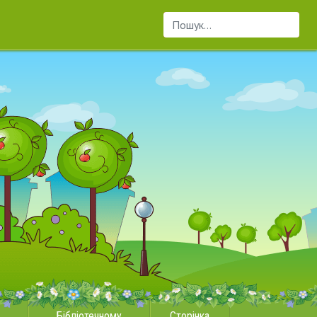
Пошук...
Бібліотечному
Сторінка