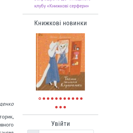
клубу «Книжкові серфери»
Книжкові новинки
уденко
торик,
Увійти
ивного
тангел