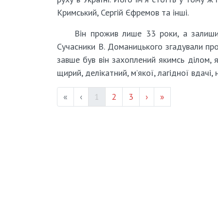
Кримський, Сергій Єфремов та інші.
Він прожив лише 33 роки, а залишив
Сучасники В. Доманицького згадували про
завше був він захоплений якимсь ділом, я
щирий, делікатний, м’якої, лагідної вдачі, 
(current)
Page #
Page #
«
‹
1
2
3
›
»