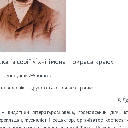
ка із серії «Їхні імена – окраса краю»
для учнів 7-9 класів
 не чоловік, –другого такого я не стрічав»
Ф. Р
 видатний літературознавець, громадський діяч, іс
перекладач, журналіст і редактор, організатор кооперат
ж почесному ряду наших краян, що й Тарас Шевченко, Ага