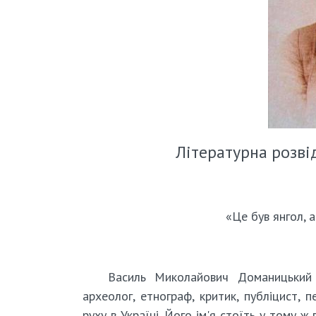
Літературна розвід
«Це був янгол, а
Василь Миколайович Доманицький –
археолог, етнограф, критик, публіцист, 
руху в Україні. Його ім'я стоїть у тому 