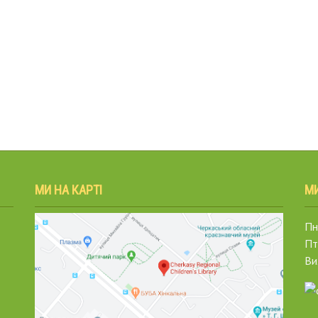
МИ НА КАРТІ
М
Пн.
Пт
Ви