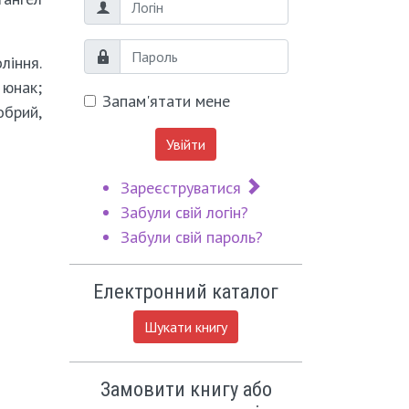
Логін
Пароль
ління.
 юнак;
Запам'ятати мене
обрий,
Увійти
Зареєструватися
Забули свій логін?
Забули свій пароль?
Електронний каталог
Шукати книгу
Замовити книгу або