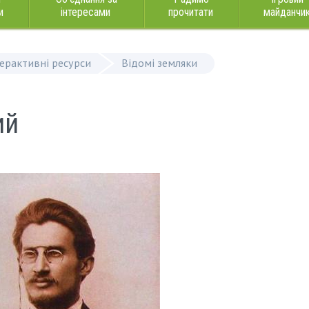
и
інтересами
прочитати
майданчи
терактивні ресурси
Відомі земляки
ий