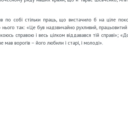
 по собі стільки праць, що вистачило б на ціле поко
 нього так: «Це був надзвичайно рухливий, працьовитий
коюсь справою і весь цілком віддавався тій справі»; «Д
не мав ворогів – його любили і старі, і молоді».