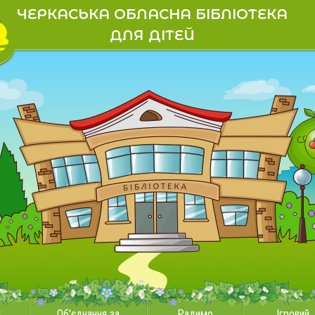
ЧЕРКАСЬКА ОБЛАСНА БІБЛІОТЕКА
ДЛЯ ДІТЕЙ
и
Об'єднання за
Радимо
Ігровий