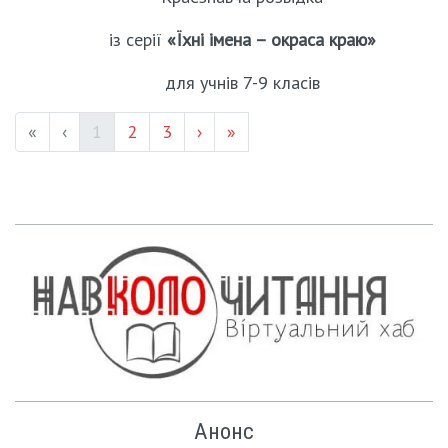
із серії
«Їхні імена – окраса краю»
для учнів 7-9 класів
(current)
Page #
Page #
«
‹
1
2
3
›
»
Анонс