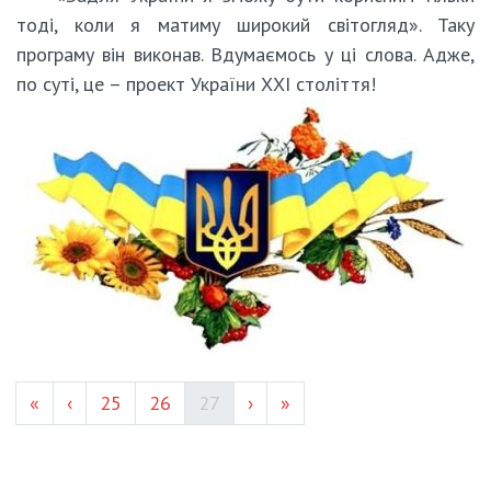
тоді, коли я матиму широкий світогляд». Таку
програму він виконав. Вдумаємось у ці слова. Адже,
по суті, це – проект України ХХI століття!
Page #
Page #
(current)
«
‹
25
26
27
›
»