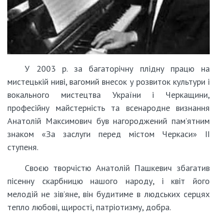
У 2003 р. за багаторічну плідну працю на
мистецькій ниві, вагомий внесок у розвиток культури і
вокального мистецтва України і Черкащини,
професійну майстерність та всенародне визнання
Анатолій Максимович був нагороджений пам’ятним
знаком «За заслуги перед містом Черкаси» ІІ
ступеня.
Своєю творчістю Анатолій Пашкевич збагатив
пісенну скарбницю нашого народу, і квіт його
мелодій не зів’яне, він будитиме в людських серцях
тепло любові, щирості, патріотизму, добра.