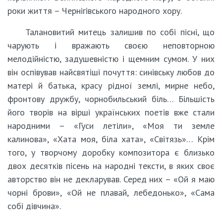
роки життя – Чернігівського народного хору.
Талановитий митець залишив по собі пісні, що
чарують і вражають своєю неповторною
мелодійністю, задушевністю і щемним сумом. У них
він оспівував найсвятіші почуття: синівську любов до
матері й батька, красу рідної землі, мирне небо,
фронтову дружбу, чорнобильський біль… Більшість
його творів на вірші українських поетів вже стали
народними – «Гуси летіли», «Моя ти земле
калинова», «Хата моя, біла хата», «Світязь»… Крім
того, у творчому доробку композитора є близько
двох десятків пісень на народні тексти, в яких своє
авторство він не декларував. Серед них – «Ой я маю
чорні брови», «Ой не плавай, лебедонько», «Сама
собі дівчина».