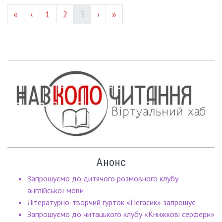
Page #
Page #
(current)
«
‹
1
2
3
›
»
Анонс
Запрошуємо до дитячого розмовного клубу
англійської мови
Літературно-творчий гурток «Пегасик» запрошує
Запрошуємо до читацького клубу «Книжкові серфери»