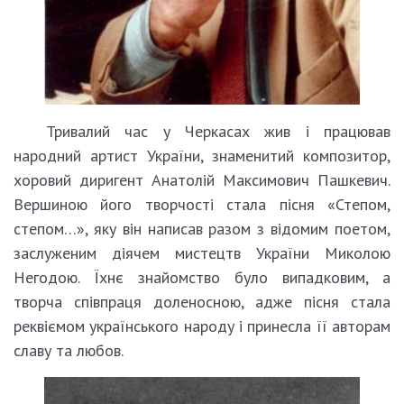
Тривалий час у Черкасах жив і працював
народний артист України, знаменитий композитор,
хоровий диригент Анатолій Максимович Пашкевич.
Вершиною його творчості стала пісня «Степом,
степом…», яку він написав разом з відомим поетом,
заслуженим діячем мистецтв України Миколою
Негодою. Їхнє знайомство було випадковим, а
творча співпраця доленосною, адже пісня стала
реквіємом українського народу і принесла її авторам
славу та любов.