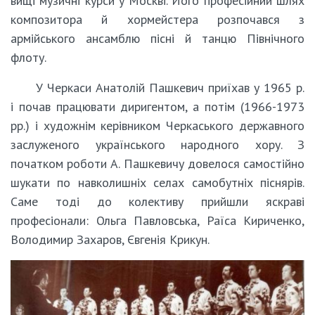
вищі музичні курси у Москві. Його професійний шлях
композитора й хормейстера розпочався з
армійського ансамблю пісні й танцю Північного
флоту.
У Черкаси Анатолій Пашкевич приїхав у 1965 р.
і почав працювати диригентом, а потім (1966-1973
рр.) і художнім керівником Черкаського державного
заслуженого українського народного хору. З
початком роботи А. Пашкевичу довелося самостійно
шукати по навколишніх селах самобутніх піснярів.
Саме тоді до колективу прийшли яскраві
професіонали: Ольга Павловська, Раїса Кириченко,
Володимир Захаров, Євгенія Крикун.