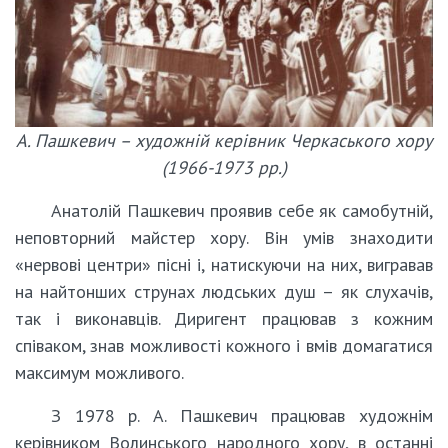
А. Пашкевич – художній керівник Черкаського хору
(1966-1973 рр.)
Анатолій Пашкевич проявив себе як самобутній,
неповторний майстер хору. Він умів знаходити
«нервові центри» пісні і, натискуючи на них, вигравав
на найтонших струнах людських душ – як слухачів,
так і виконавців. Диригент працював з кожним
співаком, знав можливості кожного і вмів домагатися
максимум можливого.
З 1978 р. А. Пашкевич працював художнім
керівником Волинського народного хору, в останні