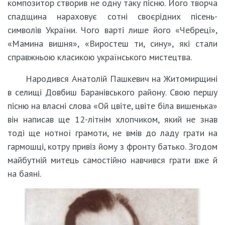
композитор створив не одну таку пісню. Його творча
спадщина нараховує сотні своєрідних пісень-
символів України. Чого варті лише його «Чебреці»,
«Мамина вишня», «Виростеш ти, сину», які стали
справжньою класикою українського мистецтва.
Народився Анатолій Пашкевич на Житомирщині
в селищі Довбиш Баранівського району. Свою першу
пісню на власні слова «Ой цвіте, цвіте біла вишенька»
він написав ще 12-літнім хлопчиком, який не знав
тоді ще нотної грамоти, не вмів до ладу грати на
гармошці, котру привіз йому з фронту батько. Згодом
майбутній митець самостійно навчився грати вже й
на баяні.