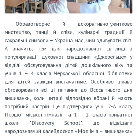
Образотворче й декоративно-ужиткове
мистецтво, танці й співи, кулінарні традиції й
сакральні символи – Україна має, чим здивувати світ.
А значить, тем для народознавчої світлиці з
популяризації духовної спадщини «Джерельце» у
відділі обслуговування дітей дошкільного віку та
учнів 1 – 4 класів Черкаської обласної бібліотеки
для дітей завжди вистачатиме. Особливо цікаво
обговорювати всі ці питання до Всесвітнього дня
вишиванки, коли читачі відповідно вбрані й мають
потрібний настрій. Це підтвердили учні 2-А класу
Першої міської гімназії та 1 – 2 класів приватної
школи "Discovery School", що відвідали
народознавчий калейдоскоп «Моє ім’я – вишиванка»