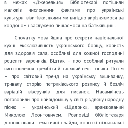
в межах «Джерельця». Бібліотекарі потішили
малюків численними фактами про українські
культурні візитівки, якими ми вигідно вирізняємося за
кордоном і заслужено пишаємося на батьківщині.
Спочатку мова йшла про секрети національної
кухні: ексклюзивність українського борщу, користь
для здоров’я сала, особливі для кожної господині
рецепти вареників. Відтак – про особливі ритуали
виготовлення трембіти й таємний сенс гопака. Потім
– про світовий тренд на українську вишиванку,
тривалу історію петриківського розпису й безліч
варіацій візерунків для писанок. Насамкінець
поговорили про найвідомішу у світі різдвяну народну
пісню – український «Щедрик», аранжований
Миколою Леонтовичем. Розповіді бібліотекаря
доповнювали тематичні слайди, короткі пізнавальні