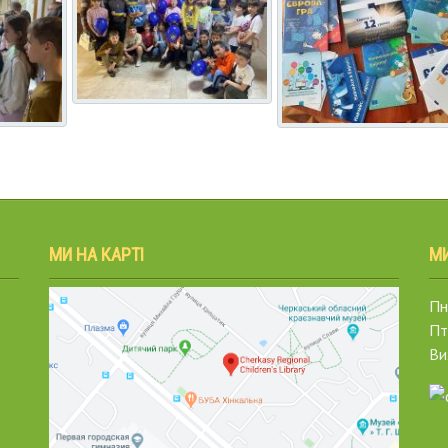
МИ НА КАРТІ
М
Пн.
Пт
Ви