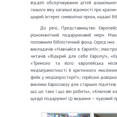
відділі обслуговування дітей дошкільног
їхнього віку загальні відомості про країн
щирий інтерес символічні призи, надані б
До речі, Представництво Європейс
різноманітний подарунковий мерч. Має
поповнили бібліотечний фонд. Серед них: д
викладачів «Навчайся в Європі!»; ілюстр
читачів «Відкрий для себе Європу!», «Єв
«Тремоло та його європейська місі
медіаграмотності й критичного мислення
фейк у медіапросторі?»; серйозні довідко
виклики Євросоюзу для старших підлітків 
що це таке і що він робить», «Ключові 
щедрі подарунки! Ці видання – чудовий прик