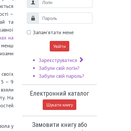
Логін
ається
ості –
Пароль
рай та
жавної
Запам'ятати мене
нах на
е менш
Увійти
ризами
Зареєструватися
Забули свій логін?
 своїх
Забули свій пароль?
 5 – 9
 взяли
Електронний каталог
ту. На
Шукати книгу
востей
Замовити книгу або
вола у