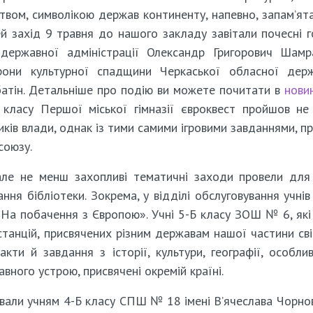
твом, символікою держав континенту, напевно, запам’ят
й захід 9 травня до нашого закладу завітали почесні г
 державної адміністрації Олександр Григорович Шам
рони культурної спадщини Черкаської обласної дер
батін. Детальніше про подію ви можете почитати в
нови
 класу Першої міської гімназії євроквест пройшов н
иків влади, однак із тими самими ігровими завданнями, п
союзу.
але не менш захопливі тематичні заходи провели для
ання бібліотеки. Зокрема, у відділі обслуговування учнів
 «На побачення з Європою». Учні 5-Б класу ЗОШ № 6, які
станцій, присвячених різним державам нашої частини сві
акти й завдання з історії, культури, географії, особли
ного устрою, присвячені окремій країні.
вали учням 4-Б класу СПШ № 18 імені В’ячеслава Чорно