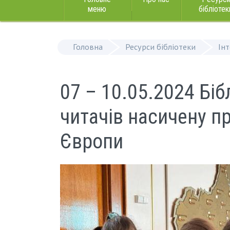
меню
бібліотек
Головна
Ресурси бібліотеки
Ін
07 – 10.05.2024 Біб
читачів насичену п
Європи