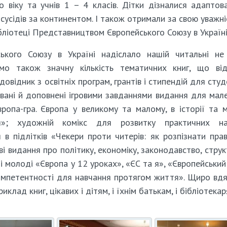
о віку та учнів 1 – 4 класів. Дітки дізналися адаптов
и-сусідів за континентом. І також отримали за свою уважні
ібліотеці Представництвом Європейського Союзу в Україні
ького Союзу в Україні надіслало нашій читальні н
мо також значну кількість тематичних книг, що ві
овідник з освітніх програм, грантів і стипендій для студе
овані й доповнені ігровими завданнями видання для мал
ропа-гра. Європа у великому та малому, в історії та м
я»; художній комікс для розвитку практичних на
 в підлітків «Чекери проти читерів: як розпізнати пра
ві видання про політику, економіку, законодавство, струк
і молоді «Європа у 12 уроках», «ЄС та я», «Європейський
компетентності для навчання протягом життя». Щиро вдя
лад книг, цікавих і дітям, і їхнім батькам, і бібліотекар