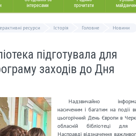
и
інтересами
прочитати
майданчи
терактивні ресурси
Історія
Головне
Новини
ліотека підготувала для
рограму заходів до Дня
Надзвичайно інформа
насиченим і багатим на події 
цьогорічний День Європи в Черк
обласній бібліотеці для д
Насправді відзначення важливо