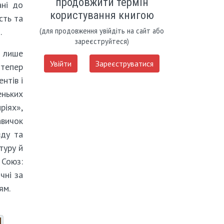
продовжити термін
ані до
користування книгою
сть та
.
(для продовження увійдіть на сайт або
зареєструйтеся)
е лише
Увійти
Зареєструватися
дтепер
нтів і
еньких
ріях»,
вичок
вду та
туру й
 Союз:
чні за
ям.