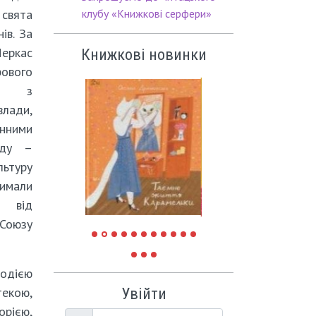
свята
клубу «Книжкові серфери»
ів. За
еркас
Книжкові новинки
рового
ся з
лади,
ними
нду –
ьтуру
имали
 від
 Союзу
дією
текою,
Увійти
орією,