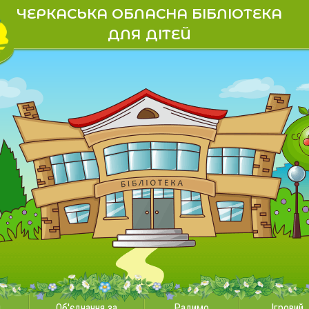
ЧЕРКАСЬКА ОБЛАСНА БІБЛІОТЕКА
ДЛЯ ДІТЕЙ
и
Об'єднання за
Радимо
Ігровий