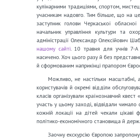
кулінарними традиціями, спортом, мистец
учасникам надовго. Тим більше, що на це
заступник голови Черкаської обласної
начальник управління культури та охо
адміністрації Олександр Олексійович Ша
нашому сайті
. 10 травня для учнів 7-А
насичено. Хоч цього разу й без представн
й сформованим наприкінці прапором Євро
Можливо, не настільки масштабні, 
користувачів й окремі відділи обслуговув
класів організували країнознавчий квест
участь у цьому заході, відвідали чимало 
кожній локації на дітей чекали цікаві ф
політико-економічного становища й держав
Заочну екскурсію Європою запропону