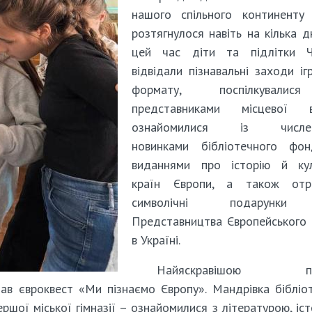
нашого спільного континенту 
розтягнулося навіть на кілька дн
цей час діти та підлітки Ч
відвідали пізнавальні заходи іг
формату, поспілкували
представниками місцевої в
ознайомилися із числен
новинками бібліотечного фо
виданнями про історію й кул
країн Європи, а також отр
символічні подарунки
Представництва Європейського
в Україні.
Найяскравішою по
тав євроквест «Ми пізнаємо Європу». Мандрівка бібліо
ршої міської гімназії – ознайомилися з літературою, іст