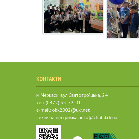
КОНТАКТИ
м. Черкаси, вул.Святотроїцька, 24
тел. (0472) 35-72-01
e-mail: obk2002@ukr.net
Технічна підтримка: info@chobd.ck.ua