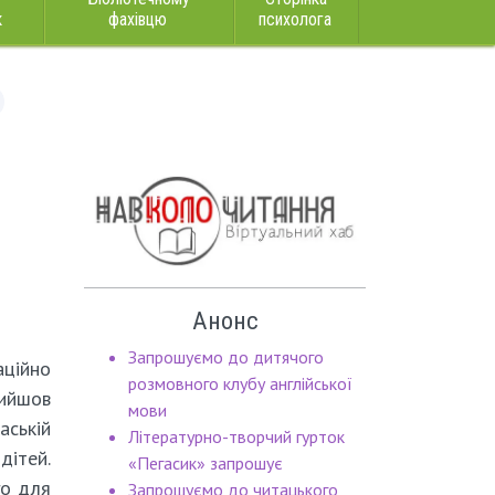
к
фахівцю
психолога
Анонс
Запрошуємо до дитячого
ційно
розмовного клубу англійської
вийшов
мови
аській
Літературно-творчий гурток
ітей.
«Пегасик» запрошує
го для
Запрошуємо до читацького