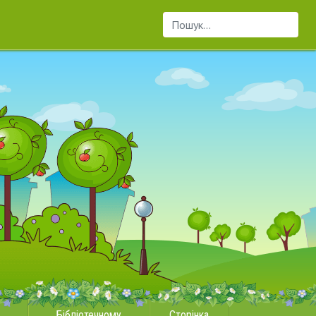
Пошук...
Бібліотечному
Сторінка