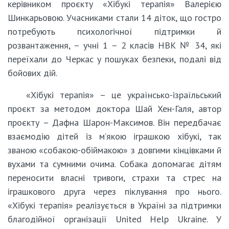
керівником проєкту «Хібукі терапія» Валерією
Шинкарьовою. Учасниками стали 14 діток, що гостро
потребують психологічної підтримки й
розвантаження, – учні 1 – 2 класів НВК № 34, які
переїхали до Черкас у пошуках безпеки, подалі від
бойових дій.
«Хібукі терапія» – це українсько-ізраїльський
проєкт за методом доктора Шай Хен-Галя, автор
проєкту – Дафна Шарон-Максимов. Він передбачає
взаємодію дітей із м’якою іграшкою хібукі, так
званою «собакою-обіймакою» з довгими кінцівками й
вухами та сумними очима. Собака допомагає дітям
переносити власні тривоги, страхи та стрес на
іграшкового друга через піклування про нього.
«Хібукі терапія» реалізується в Україні за підтримки
благодійної організації United Help Ukraine. У