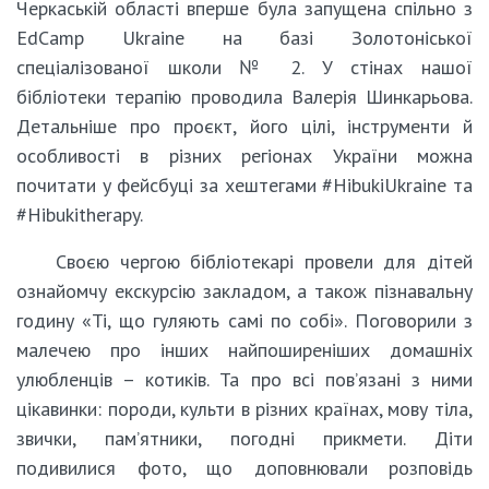
Черкаській області вперше була запущена спільно з
EdCamp Ukraine на базі Золотоніської
спеціалізованої школи № 2. У стінах нашої
бібліотеки терапію проводила Валерія Шинкарьова.
Детальніше про проєкт, його цілі, інструменти й
особливості в різних регіонах України можна
почитати у фейсбуці за хештегами #HibukiUkraine та
#Hibukitherapy.
Своєю чергою бібліотекарі провели для дітей
ознайомчу екскурсію закладом, а також пізнавальну
годину «Ті, що гуляють самі по собі». Поговорили з
малечею про інших найпоширеніших домашніх
улюбленців – котиків. Та про всі пов’язані з ними
цікавинки: породи, культи в різних країнах, мову тіла,
звички, пам’ятники, погодні прикмети. Діти
подивилися фото, що доповнювали розповідь