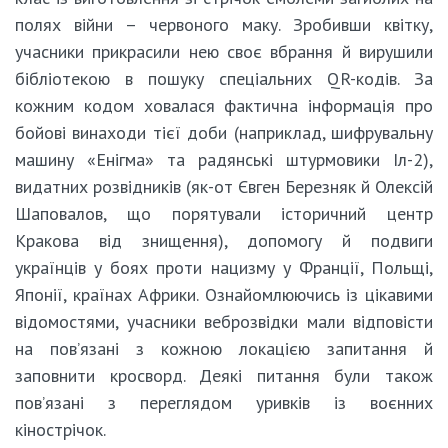
полях війни – червоного маку. Зробивши квітку,
учасники прикрасили нею своє вбрання й вирушили
бібліотекою в пошуку спеціальних QR-кодів. За
кожним кодом ховалася фактична інформація про
бойові винаходи тієї доби (наприклад, шифрувальну
машину «Енігма» та радянські штурмовики Іл-2),
видатних розвідників (як-от Євген Березняк й Олексій
Шаповалов, що порятували історичний центр
Кракова від знищення), допомогу й подвиги
українців у боях проти нацизму у Франції, Польщі,
Японії, країнах Африки. Ознайомлюючись із цікавими
відомостями, учасники веброзвідки мали відповісти
на пов’язані з кожною локацією запитання й
заповнити кросворд. Деякі питання були також
пов’язані з переглядом уривків із воєнних
кінострічок.