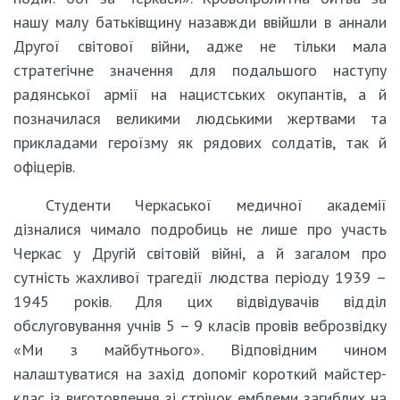
нашу малу батьківщину назавжди ввійшли в аннали
Другої світової війни, адже не тільки мала
стратегічне значення для подальшого наступу
радянської армії на нацистських окупантів, а й
позначилася великими людськими жертвами та
прикладами героїзму як рядових солдатів, так й
офіцерів.
Студенти Черкаської медичної академії
дізналися чимало подробиць не лише про участь
Черкас у Другій світовій війні, а й загалом про
сутність жахливої трагедії людства періоду 1939 –
1945 років. Для цих відвідувачів відділ
обслуговування учнів 5 – 9 класів провів веброзвідку
«Ми з майбутнього». Відповідним чином
налаштуватися на захід допоміг короткий майстер-
клас із виготовлення зі стрічок емблеми загиблих на